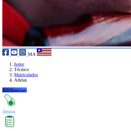
MA
home
Técnico
Matriculados
Atletas
print
Imprimir
Árbitros