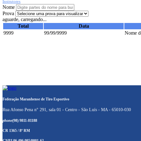
Instrutores
Nome
Prova
aguarde, carregando...
Total
Data
9999
99/99/9999
Nome do
Federação Maranhense de Tiro Esportivo
Rua Afonso Pena n° 291, sala 01 - Centro - São Luís - MA - 65010-030
phone
(98) 9811-81188
CR 1365 / 8ª RM
CNPJ 06.496.095/0001-62