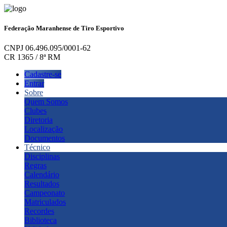
Federação Maranhense de Tiro Esportivo
CNPJ 06.496.095/0001-62
CR 1365 / 8ª RM
Cadastre-se
Entrar
Sobre
Quem Somos
Clubes
Diretoria
Localização
Documentos
Técnico
Disciplinas
Regras
Calendário
Resultados
Campeonato
Matriculados
Recordes
Biblioteca