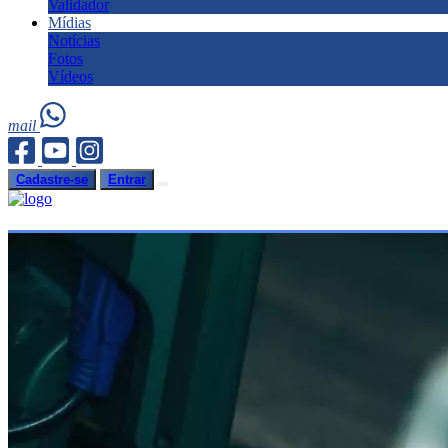
Validador
Mídias
Notícias
Fotos
Vídeos
mail
Cadastre-se
Entrar