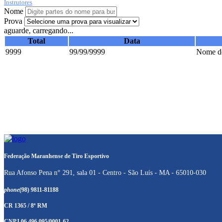
Instrutores
Nome
Prova
aguarde, carregando...
Total
Data
9999
99/99/9999
Nome do
Federação Maranhense de Tiro Esportivo
Rua Afonso Pena n° 291, sala 01 - Centro - São Luís - MA - 65010-030
phone
(98) 9811-81188
CR 1365 / 8ª RM
CNPJ 06.496.095/0001-62