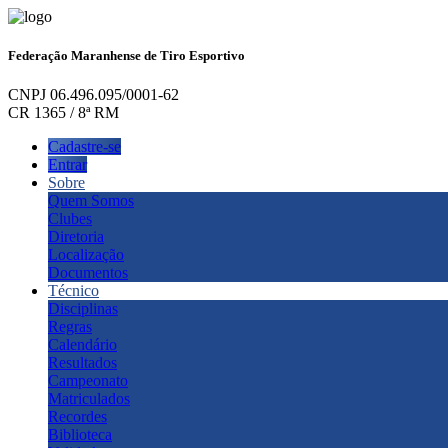
Federação Maranhense de Tiro Esportivo
CNPJ 06.496.095/0001-62
CR 1365 / 8ª RM
Cadastre-se
Entrar
Sobre
Quem Somos
Clubes
Diretoria
Localização
Documentos
Técnico
Disciplinas
Regras
Calendário
Resultados
Campeonato
Matriculados
Recordes
Biblioteca