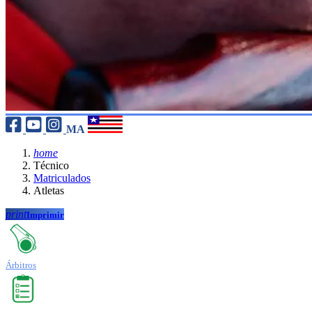
MA
home
Técnico
Matriculados
Atletas
print
Imprimir
Árbitros