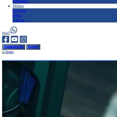
Validador
Mídias
Notícias
Fotos
Vídeos
mail
Cadastre-se
Entrar