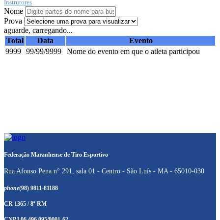
Instrutores
Nome
Prova
aguarde, carregando...
Total
Data
Evento
9999
99/99/9999
Nome do evento em que o atleta participou
Federação Maranhense de Tiro Esportivo
Rua Afonso Pena n° 291, sala 01 - Centro - São Luís - MA - 65010-030
phone
(98) 9811-81188
CR 1365 / 8ª RM
CNPJ 06.496.095/0001-62