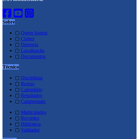
Sobre
▢
Quem Somos
▢
Clubes
▢
Diretoria
▢
Localização
▢
Documentos
Técnico
▢
Disciplinas
▢
Regras
▢
Calendário
▢
Resultados
▢
Campeonato
▢
Matriculados
▢
Recordes
▢
Biblioteca
▢
Validador