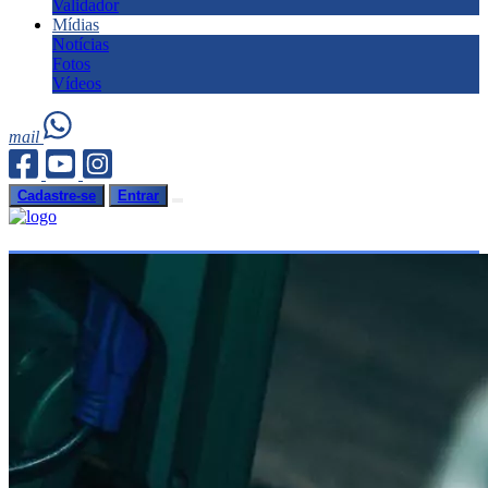
Validador
Mídias
Notícias
Fotos
Vídeos
mail
Cadastre-se
Entrar