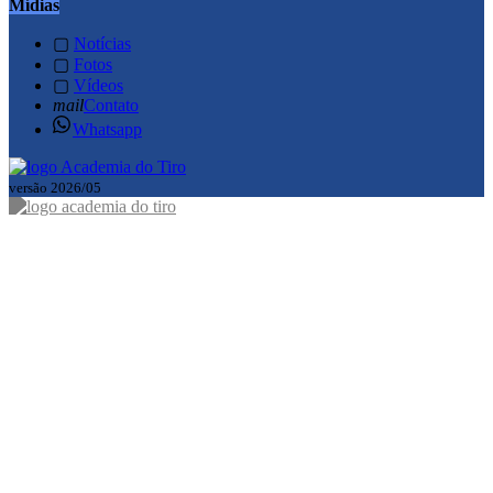
Mídias
▢
Notícias
▢
Fotos
▢
Vídeos
mail
Contato
Whatsapp
versão 2026/05