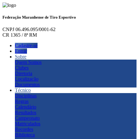
Federação Maranhense de Tiro Esportivo
CNPJ 06.496.095/0001-62
CR 1365 / 8ª RM
Cadastre-se
Entrar
Sobre
Quem Somos
Clubes
Diretoria
Localização
Documentos
Técnico
Disciplinas
Regras
Calendário
Resultados
Campeonato
Matriculados
Recordes
Biblioteca