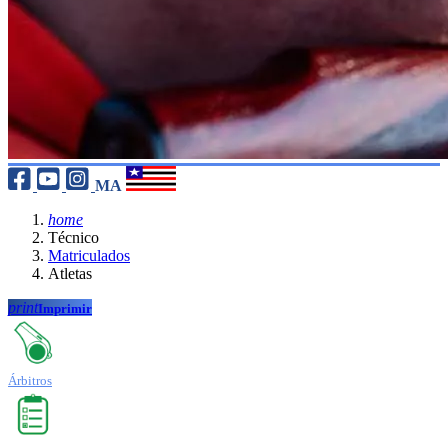
MA
home
Técnico
Matriculados
Atletas
print
Imprimir
Árbitros