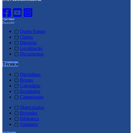
Sobre
▢
Quem Somos
▢
Clubes
▢
Diretoria
▢
Localização
▢
Documentos
Técnico
▢
Disciplinas
▢
Regras
▢
Calendário
▢
Resultados
▢
Campeonato
▢
Matriculados
▢
Recordes
▢
Biblioteca
▢
Validador