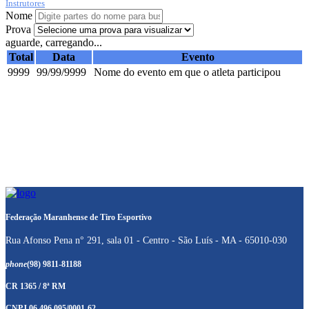
Instrutores
Nome
Prova
aguarde, carregando...
Total
Data
Evento
9999
99/99/9999
Nome do evento em que o atleta participou
Federação Maranhense de Tiro Esportivo
Rua Afonso Pena n° 291, sala 01 - Centro - São Luís - MA - 65010-030
phone
(98) 9811-81188
CR 1365 / 8ª RM
CNPJ 06.496.095/0001-62