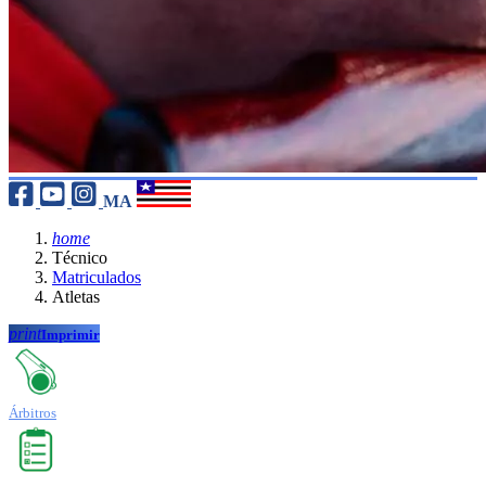
MA
home
Técnico
Matriculados
Atletas
print
Imprimir
Árbitros