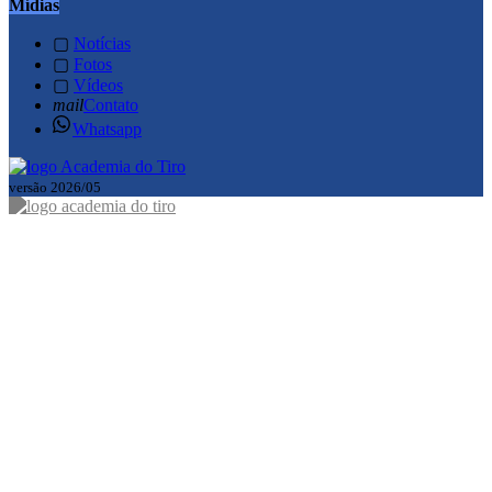
Mídias
▢
Notícias
▢
Fotos
▢
Vídeos
mail
Contato
Whatsapp
versão 2026/05