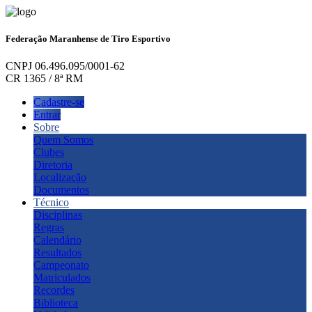
Federação Maranhense de Tiro Esportivo
CNPJ 06.496.095/0001-62
CR 1365 / 8ª RM
Cadastre-se
Entrar
Sobre
Quem Somos
Clubes
Diretoria
Localização
Documentos
Técnico
Disciplinas
Regras
Calendário
Resultados
Campeonato
Matriculados
Recordes
Biblioteca