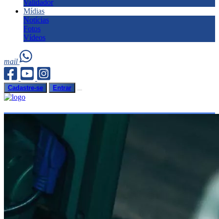
Validador
Mídias
Notícias
Fotos
Vídeos
mail
Cadastre-se
Entrar