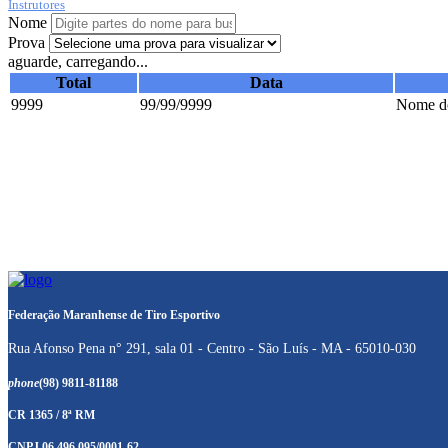
Instrutores
Nome
Prova
aguarde, carregando...
Total
Data
9999
99/99/9999
Nome do
Federação Maranhense de Tiro Esportivo
Rua Afonso Pena n° 291, sala 01 - Centro - São Luís - MA - 65010-030
phone
(98) 9811-81188
CR 1365 / 8ª RM
CNPJ 06.496.095/0001-62