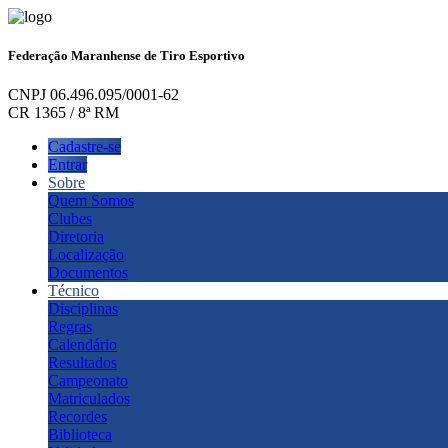
Federação Maranhense de Tiro Esportivo
CNPJ 06.496.095/0001-62
CR 1365 / 8ª RM
Cadastre-se
Entrar
Sobre
Quem Somos
Clubes
Diretoria
Localização
Documentos
Técnico
Disciplinas
Regras
Calendário
Resultados
Campeonato
Matriculados
Recordes
Biblioteca