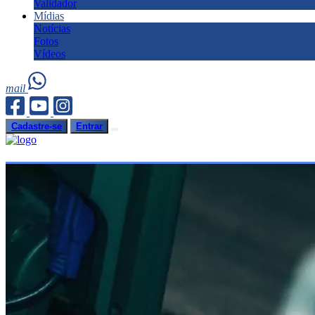
Validador
Mídias
Notícias
Fotos
Vídeos
mail
Cadastre-se
Entrar