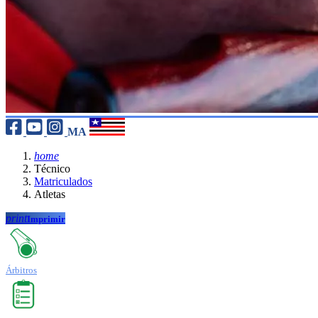
MA
home
Técnico
Matriculados
Atletas
print
Imprimir
Árbitros