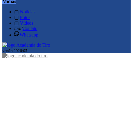
Mídias
▢
Notícias
▢
Fotos
▢
Vídeos
mail
Contato
Whatsapp
versão 2026/05