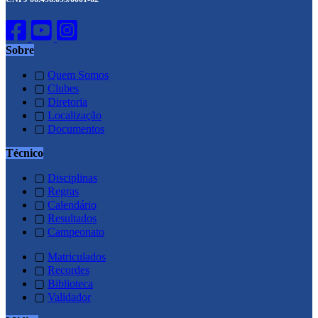
Sobre
▢
Quem Somos
▢
Clubes
▢
Diretoria
▢
Localização
▢
Documentos
Técnico
▢
Disciplinas
▢
Regras
▢
Calendário
▢
Resultados
▢
Campeonato
▢
Matriculados
▢
Recordes
▢
Biblioteca
▢
Validador