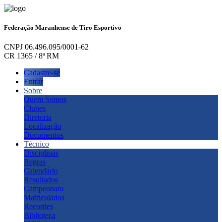
Federação Maranhense de Tiro Esportivo
CNPJ 06.496.095/0001-62
CR 1365 / 8ª RM
Cadastre-se
Entrar
Sobre
Quem Somos
Clubes
Diretoria
Localização
Documentos
Técnico
Disciplinas
Regras
Calendário
Resultados
Campeonato
Matriculados
Recordes
Biblioteca