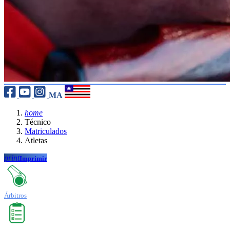
MA
home
Técnico
Matriculados
Atletas
print
Imprimir
Árbitros