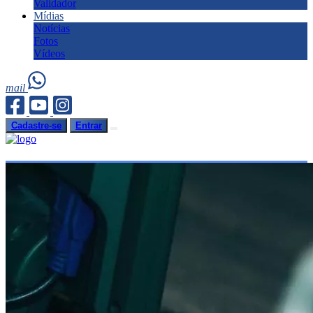
Validador
Mídias
Notícias
Fotos
Vídeos
mail
Cadastre-se
Entrar