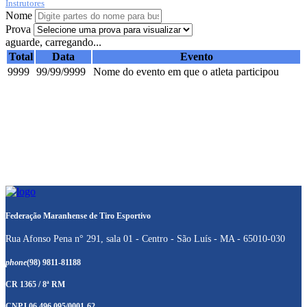
Instrutores
Nome
Prova
aguarde, carregando...
Total
Data
Evento
9999
99/99/9999
Nome do evento em que o atleta participou
Federação Maranhense de Tiro Esportivo
Rua Afonso Pena n° 291, sala 01 - Centro - São Luís - MA - 65010-030
phone
(98) 9811-81188
CR 1365 / 8ª RM
CNPJ 06.496.095/0001-62