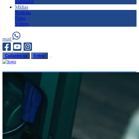
Validador
Mídias
Notícias
Fotos
Vídeos
mail
Cadastre-se
Entrar