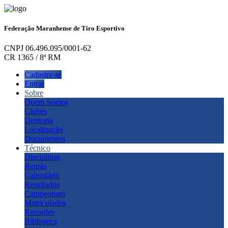
Federação Maranhense de Tiro Esportivo
CNPJ 06.496.095/0001-62
CR 1365 / 8ª RM
Cadastre-se
Entrar
Sobre
Quem Somos
Clubes
Diretoria
Localização
Documentos
Técnico
Disciplinas
Regras
Calendário
Resultados
Campeonato
Matriculados
Recordes
Biblioteca