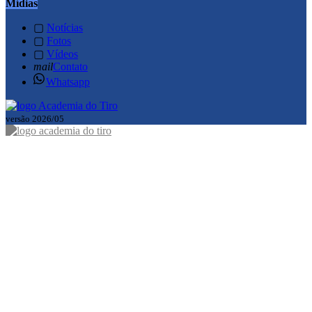
Mídias
▢
Notícias
▢
Fotos
▢
Vídeos
mail
Contato
Whatsapp
versão 2026/05