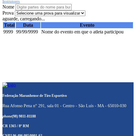
Instrutores
Nome
Prova
aguarde, carregando...
Total
Data
Evento
9999
99/99/9999
Nome do evento em que o atleta participou
Federação Maranhense de Tiro Esportivo
Rua Afonso Pena n° 291, sala 01 - Centro - São Luís - MA - 65010-030
phone
(98) 9811-81188
CR 1365 / 8ª RM
CNPJ 06.496.095/0001-62