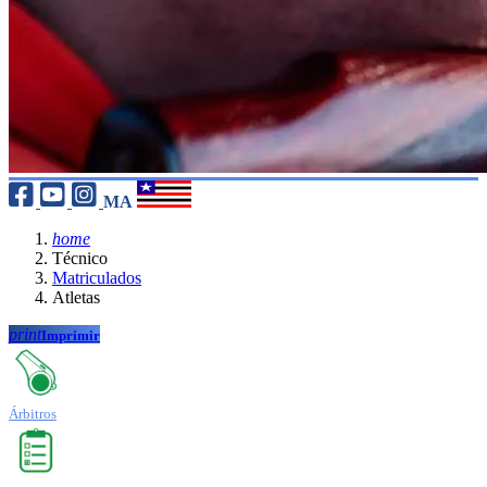
MA
home
Técnico
Matriculados
Atletas
print
Imprimir
Árbitros