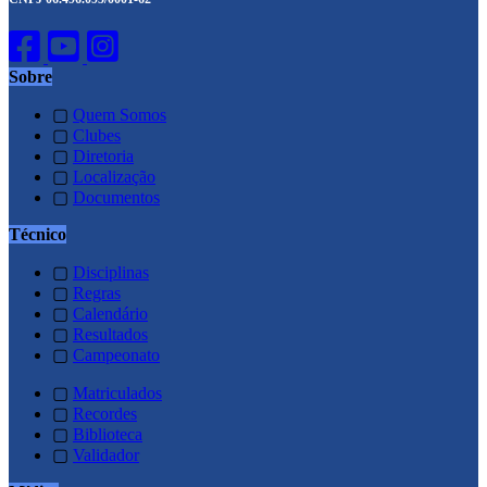
Sobre
▢
Quem Somos
▢
Clubes
▢
Diretoria
▢
Localização
▢
Documentos
Técnico
▢
Disciplinas
▢
Regras
▢
Calendário
▢
Resultados
▢
Campeonato
▢
Matriculados
▢
Recordes
▢
Biblioteca
▢
Validador