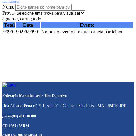
Instrutores
Nome
Prova
aguarde, carregando...
Total
Data
Evento
9999
99/99/9999
Nome do evento em que o atleta participou
Federação Maranhense de Tiro Esportivo
Rua Afonso Pena n° 291, sala 01 - Centro - São Luís - MA - 65010-030
phone
(98) 9811-81188
CR 1365 / 8ª RM
CNPJ 06.496.095/0001-62