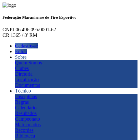
Federação Maranhense de Tiro Esportivo
CNPJ 06.496.095/0001-62
CR 1365 / 8ª RM
Cadastre-se
Entrar
Sobre
Quem Somos
Clubes
Diretoria
Localização
Documentos
Técnico
Disciplinas
Regras
Calendário
Resultados
Campeonato
Matriculados
Recordes
Biblioteca