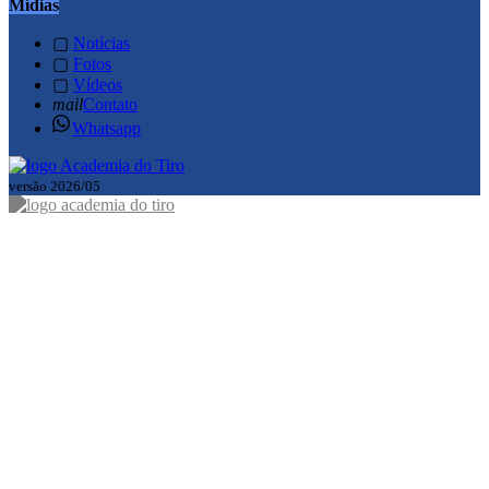
Mídias
▢
Notícias
▢
Fotos
▢
Vídeos
mail
Contato
Whatsapp
versão 2026/05