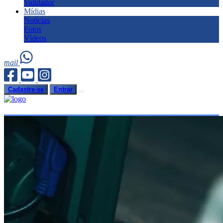
Validador
Mídias
Notícias
Fotos
Vídeos
mail
Cadastre-se
Entrar