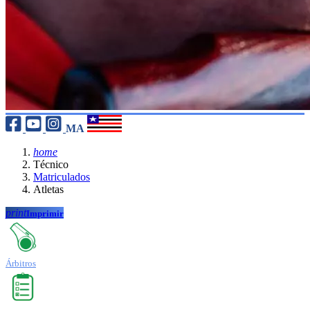
MA
home
Técnico
Matriculados
Atletas
print
Imprimir
Árbitros