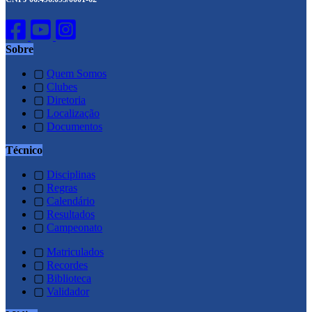
Sobre
▢
Quem Somos
▢
Clubes
▢
Diretoria
▢
Localização
▢
Documentos
Técnico
▢
Disciplinas
▢
Regras
▢
Calendário
▢
Resultados
▢
Campeonato
▢
Matriculados
▢
Recordes
▢
Biblioteca
▢
Validador