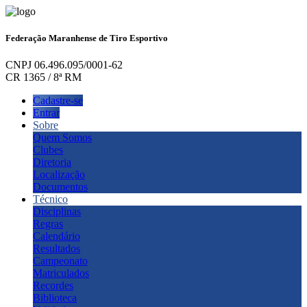
Federação Maranhense de Tiro Esportivo
CNPJ 06.496.095/0001-62
CR 1365 / 8ª RM
Cadastre-se
Entrar
Sobre
Quem Somos
Clubes
Diretoria
Localização
Documentos
Técnico
Disciplinas
Regras
Calendário
Resultados
Campeonato
Matriculados
Recordes
Biblioteca