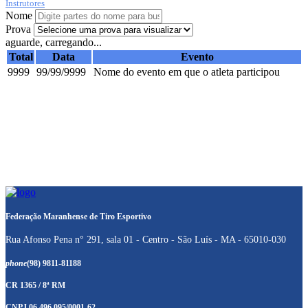
Instrutores
Nome
Prova
aguarde, carregando...
Total
Data
Evento
9999
99/99/9999
Nome do evento em que o atleta participou
Federação Maranhense de Tiro Esportivo
Rua Afonso Pena n° 291, sala 01 - Centro - São Luís - MA - 65010-030
phone
(98) 9811-81188
CR 1365 / 8ª RM
CNPJ 06.496.095/0001-62