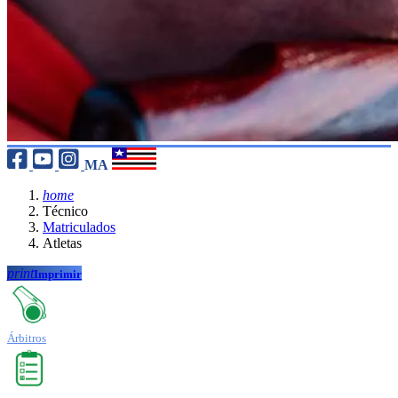
MA
home
Técnico
Matriculados
Atletas
print
Imprimir
Árbitros