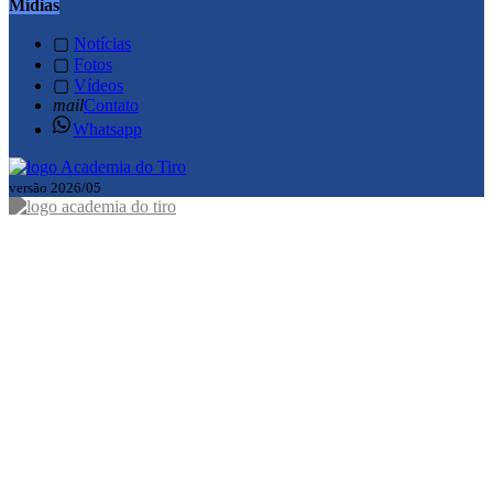
Mídias
▢
Notícias
▢
Fotos
▢
Vídeos
mail
Contato
Whatsapp
versão 2026/05