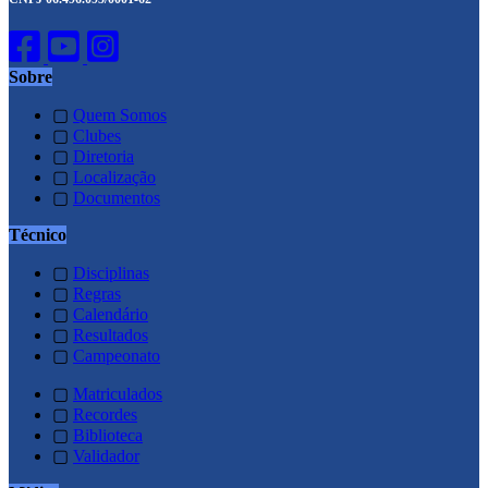
Sobre
▢
Quem Somos
▢
Clubes
▢
Diretoria
▢
Localização
▢
Documentos
Técnico
▢
Disciplinas
▢
Regras
▢
Calendário
▢
Resultados
▢
Campeonato
▢
Matriculados
▢
Recordes
▢
Biblioteca
▢
Validador