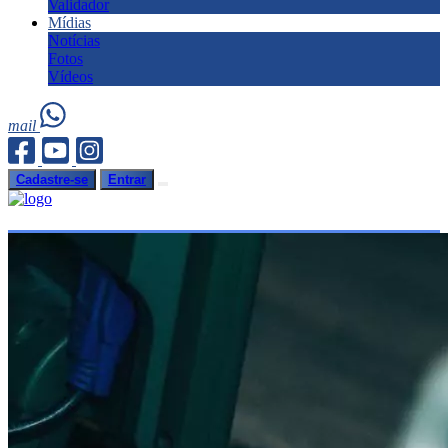
Validador
Mídias
Notícias
Fotos
Vídeos
mail
Cadastre-se
Entrar