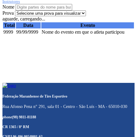
Instrutores
Nome
Prova
aguarde, carregando...
Total
Data
Evento
9999
99/99/9999
Nome do evento em que o atleta participou
Federação Maranhense de Tiro Esportivo
Rua Afonso Pena n° 291, sala 01 - Centro - São Luís - MA - 65010-030
phone
(98) 9811-81188
CR 1365 / 8ª RM
CNPJ 06.496.095/0001-62