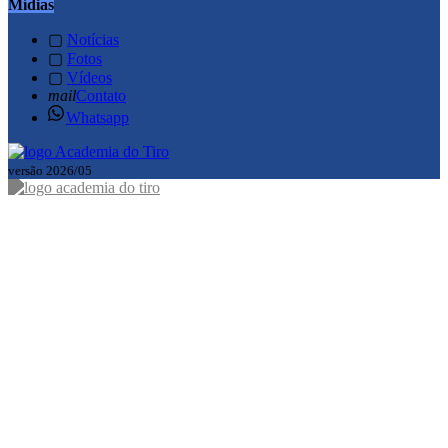
Mídias
▢
Notícias
▢
Fotos
▢
Vídeos
mail
Contato
Whatsapp
versão 2026/05