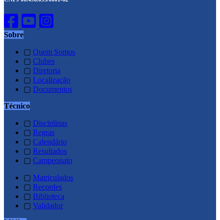
Sobre
▢
Quem Somos
▢
Clubes
▢
Diretoria
▢
Localização
▢
Documentos
Técnico
▢
Disciplinas
▢
Regras
▢
Calendário
▢
Resultados
▢
Campeonato
▢
Matriculados
▢
Recordes
▢
Biblioteca
▢
Validador