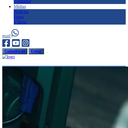
Validador
Mídias
Notícias
Fotos
Vídeos
mail
Cadastre-se
Entrar