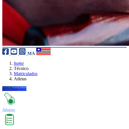
MA
home
Técnico
Matriculados
Atletas
print
Imprimir
Árbitros