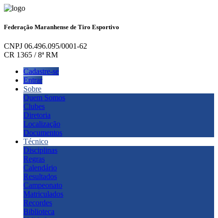
Federação Maranhense de Tiro Esportivo
CNPJ 06.496.095/0001-62
CR 1365 / 8ª RM
Cadastre-se
Entrar
Sobre
Quem Somos
Clubes
Diretoria
Localização
Documentos
Técnico
Disciplinas
Regras
Calendário
Resultados
Campeonato
Matriculados
Recordes
Biblioteca