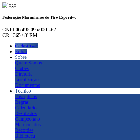
Federação Maranhense de Tiro Esportivo
CNPJ 06.496.095/0001-62
CR 1365 / 8ª RM
Cadastre-se
Entrar
Sobre
Quem Somos
Clubes
Diretoria
Localização
Documentos
Técnico
Disciplinas
Regras
Calendário
Resultados
Campeonato
Matriculados
Recordes
Biblioteca