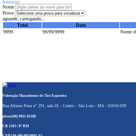
Instrutores
Nome
Prova
aguarde, carregando...
Total
Data
9999
99/99/9999
Nome do
Federação Maranhense de Tiro Esportivo
Rua Afonso Pena n° 291, sala 01 - Centro - São Luís - MA - 65010-030
phone
(98) 9811-81188
CR 1365 / 8ª RM
CNPJ 06.496.095/0001-62