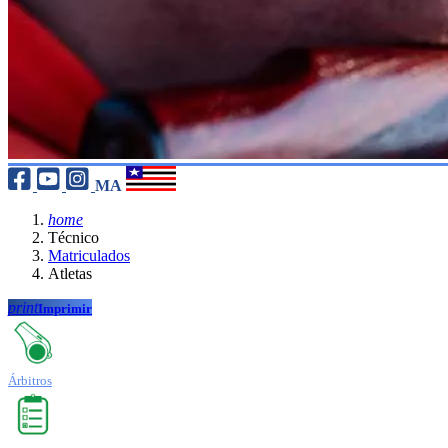
MA
home
Técnico
Matriculados
Atletas
print
Imprimir
Árbitros