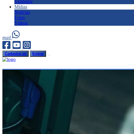
Validador
Mídias
Notícias
Fotos
Vídeos
mail
Cadastre-se
Entrar