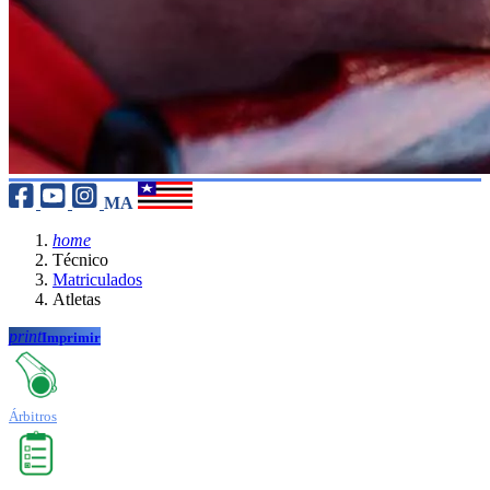
MA
home
Técnico
Matriculados
Atletas
print
Imprimir
Árbitros