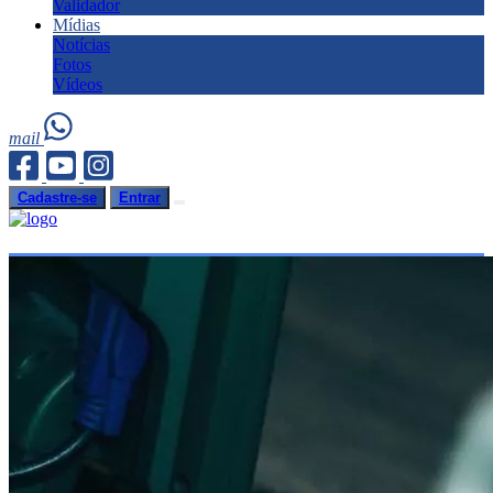
Validador
Mídias
Notícias
Fotos
Vídeos
mail
Cadastre-se
Entrar