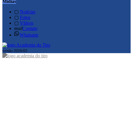
Mídias
▢
Notícias
▢
Fotos
▢
Vídeos
mail
Contato
Whatsapp
versão 2026/05