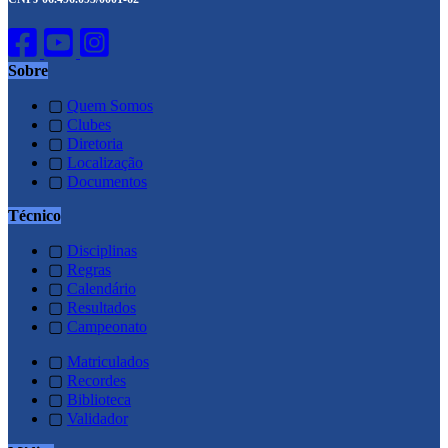
Sobre
▢
Quem Somos
▢
Clubes
▢
Diretoria
▢
Localização
▢
Documentos
Técnico
▢
Disciplinas
▢
Regras
▢
Calendário
▢
Resultados
▢
Campeonato
▢
Matriculados
▢
Recordes
▢
Biblioteca
▢
Validador