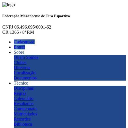
Federação Maranhense de Tiro Esportivo
CNPJ 06.496.095/0001-62
CR 1365 / 8ª RM
Cadastre-se
Entrar
Sobre
Quem Somos
Clubes
Diretoria
Localização
Documentos
Técnico
Disciplinas
Regras
Calendário
Resultados
Campeonato
Matriculados
Recordes
Biblioteca