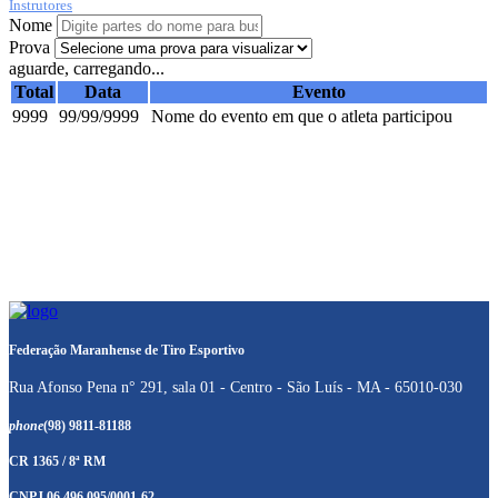
Instrutores
Nome
Prova
aguarde, carregando...
Total
Data
Evento
9999
99/99/9999
Nome do evento em que o atleta participou
Federação Maranhense de Tiro Esportivo
Rua Afonso Pena n° 291, sala 01 - Centro - São Luís - MA - 65010-030
phone
(98) 9811-81188
CR 1365 / 8ª RM
CNPJ 06.496.095/0001-62