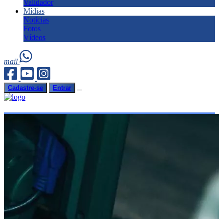
Validador
Mídias
Notícias
Fotos
Vídeos
mail
Cadastre-se
Entrar