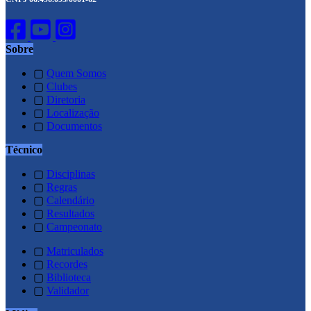
Sobre
▢
Quem Somos
▢
Clubes
▢
Diretoria
▢
Localização
▢
Documentos
Técnico
▢
Disciplinas
▢
Regras
▢
Calendário
▢
Resultados
▢
Campeonato
▢
Matriculados
▢
Recordes
▢
Biblioteca
▢
Validador