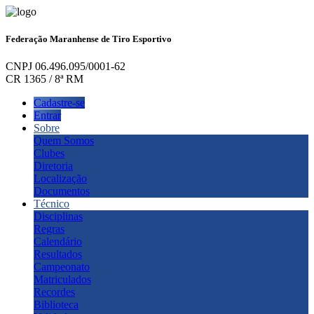
Federação Maranhense de Tiro Esportivo
CNPJ 06.496.095/0001-62
CR 1365 / 8ª RM
Cadastre-se
Entrar
Sobre
Quem Somos
Clubes
Diretoria
Localização
Documentos
Técnico
Disciplinas
Regras
Calendário
Resultados
Campeonato
Matriculados
Recordes
Biblioteca