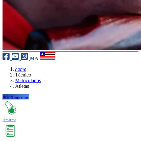
MA
home
Técnico
Matriculados
Atletas
print
Imprimir
Árbitros