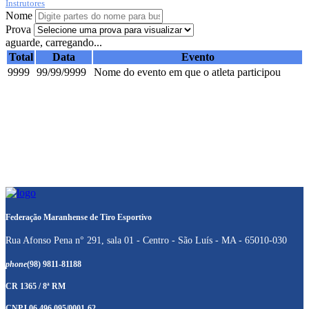
Instrutores
Nome
Prova
aguarde, carregando...
Total
Data
Evento
9999
99/99/9999
Nome do evento em que o atleta participou
Federação Maranhense de Tiro Esportivo
Rua Afonso Pena n° 291, sala 01 - Centro - São Luís - MA - 65010-030
phone
(98) 9811-81188
CR 1365 / 8ª RM
CNPJ 06.496.095/0001-62