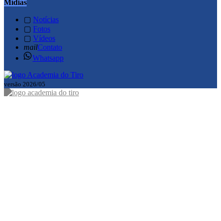
Mídias
▢
Notícias
▢
Fotos
▢
Vídeos
mail
Contato
Whatsapp
versão 2026/05