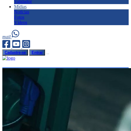
Validador
Mídias
Notícias
Fotos
Vídeos
mail
Cadastre-se
Entrar