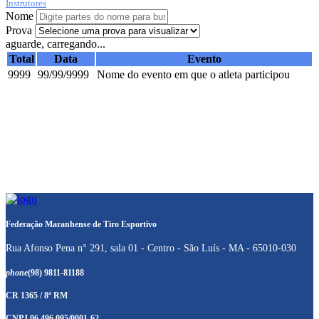
Instrutores
Nome
Prova
aguarde, carregando...
Total
Data
Evento
9999
99/99/9999
Nome do evento em que o atleta participou
Federação Maranhense de Tiro Esportivo
Rua Afonso Pena n° 291, sala 01 - Centro - São Luís - MA - 65010-030
phone
(98) 9811-81188
CR 1365 / 8ª RM
CNPJ 06.496.095/0001-62