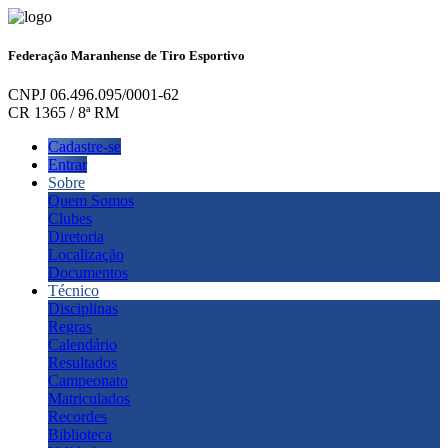
Federação Maranhense de Tiro Esportivo
CNPJ 06.496.095/0001-62
CR 1365 / 8ª RM
Cadastre-se
Entrar
Sobre
Quem Somos
Clubes
Diretoria
Localização
Documentos
Técnico
Disciplinas
Regras
Calendário
Resultados
Campeonato
Matriculados
Recordes
Biblioteca