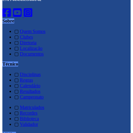
Sobre
▢
Quem Somos
▢
Clubes
▢
Diretoria
▢
Localização
▢
Documentos
Técnico
▢
Disciplinas
▢
Regras
▢
Calendário
▢
Resultados
▢
Campeonato
▢
Matriculados
▢
Recordes
▢
Biblioteca
▢
Validador