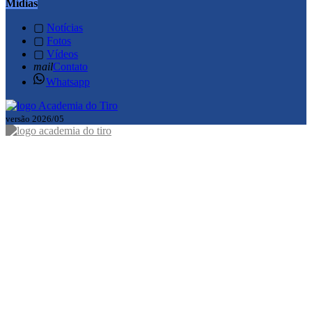
Mídias
▢
Notícias
▢
Fotos
▢
Vídeos
mail
Contato
Whatsapp
versão 2026/05