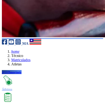
MA
home
Técnico
Matriculados
Atletas
print
Imprimir
Árbitros