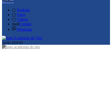
Mídias
▢
Notícias
▢
Fotos
▢
Vídeos
mail
Contato
Whatsapp
versão 2026/05