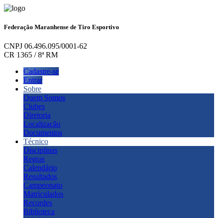
Federação Maranhense de Tiro Esportivo
CNPJ 06.496.095/0001-62
CR 1365 / 8ª RM
Cadastre-se
Entrar
Sobre
Quem Somos
Clubes
Diretoria
Localização
Documentos
Técnico
Disciplinas
Regras
Calendário
Resultados
Campeonato
Matriculados
Recordes
Biblioteca