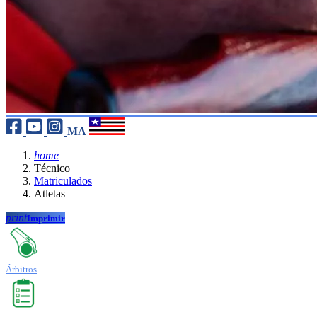
MA
home
Técnico
Matriculados
Atletas
print
Imprimir
Árbitros