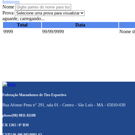
Instrutores
Nome
Prova
aguarde, carregando...
Total
Data
9999
99/99/9999
Nome do
Federação Maranhense de Tiro Esportivo
Rua Afonso Pena n° 291, sala 01 - Centro - São Luís - MA - 65010-030
phone
(98) 9811-81188
CR 1365 / 8ª RM
CNPJ 06.496.095/0001-62