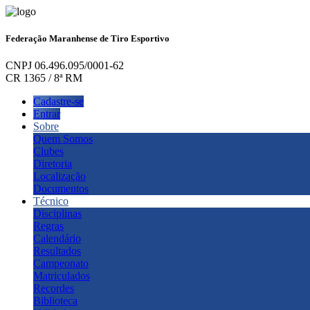
Federação Maranhense de Tiro Esportivo
CNPJ 06.496.095/0001-62
CR 1365 / 8ª RM
Cadastre-se
Entrar
Sobre
Quem Somos
Clubes
Diretoria
Localização
Documentos
Técnico
Disciplinas
Regras
Calendário
Resultados
Campeonato
Matriculados
Recordes
Biblioteca