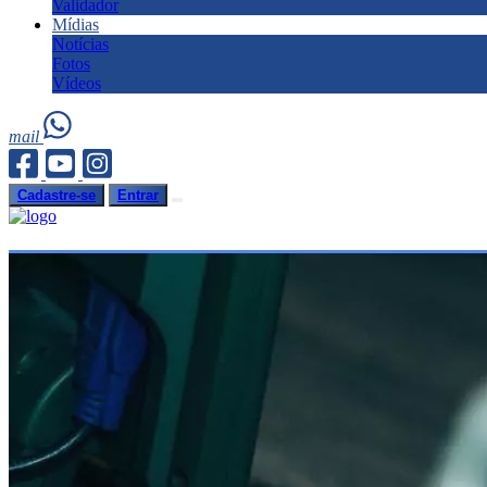
Validador
Mídias
Notícias
Fotos
Vídeos
mail
Cadastre-se
Entrar