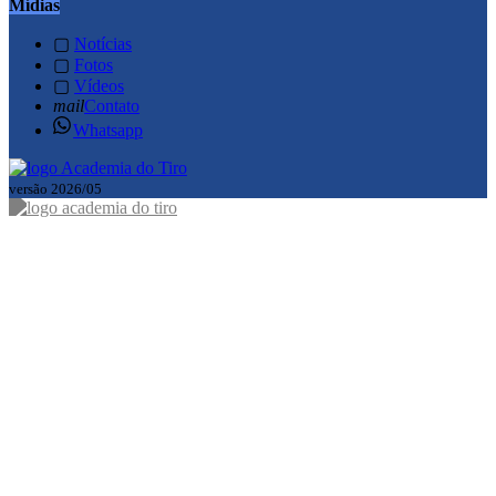
Mídias
▢
Notícias
▢
Fotos
▢
Vídeos
mail
Contato
Whatsapp
versão 2026/05