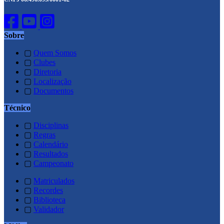
Sobre
▢
Quem Somos
▢
Clubes
▢
Diretoria
▢
Localização
▢
Documentos
Técnico
▢
Disciplinas
▢
Regras
▢
Calendário
▢
Resultados
▢
Campeonato
▢
Matriculados
▢
Recordes
▢
Biblioteca
▢
Validador