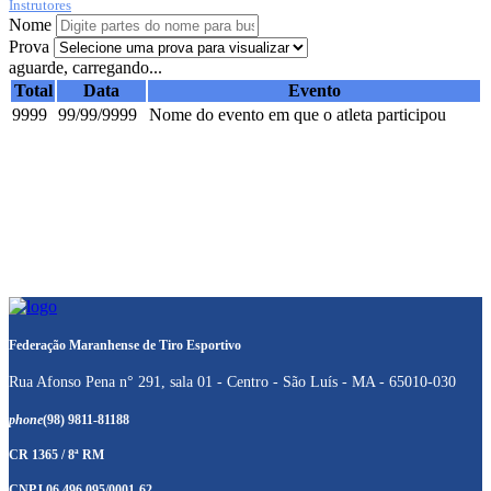
Instrutores
Nome
Prova
aguarde, carregando...
Total
Data
Evento
9999
99/99/9999
Nome do evento em que o atleta participou
Federação Maranhense de Tiro Esportivo
Rua Afonso Pena n° 291, sala 01 - Centro - São Luís - MA - 65010-030
phone
(98) 9811-81188
CR 1365 / 8ª RM
CNPJ 06.496.095/0001-62