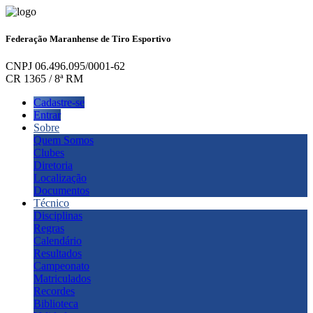
Federação Maranhense de Tiro Esportivo
CNPJ 06.496.095/0001-62
CR 1365 / 8ª RM
Cadastre-se
Entrar
Sobre
Quem Somos
Clubes
Diretoria
Localização
Documentos
Técnico
Disciplinas
Regras
Calendário
Resultados
Campeonato
Matriculados
Recordes
Biblioteca