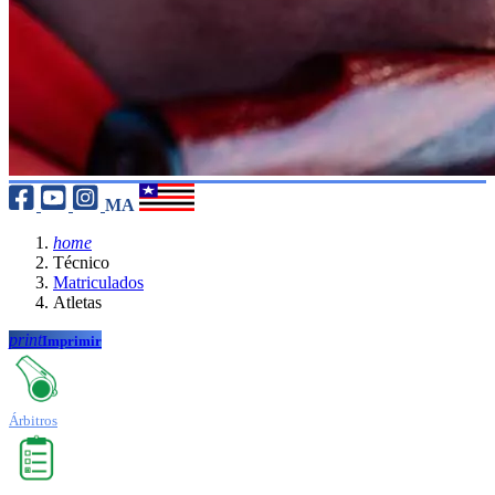
MA
home
Técnico
Matriculados
Atletas
print
Imprimir
Árbitros