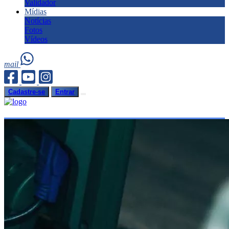
Validador
Mídias
Notícias
Fotos
Vídeos
mail
Cadastre-se
Entrar