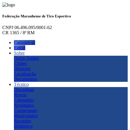
Federação Maranhense de Tiro Esportivo
CNPJ 06.496.095/0001-62
CR 1365 / 8ª RM
Cadastre-se
Entrar
Sobre
Quem Somos
Clubes
Diretoria
Localização
Documentos
Técnico
Disciplinas
Regras
Calendário
Resultados
Campeonato
Matriculados
Recordes
Biblioteca