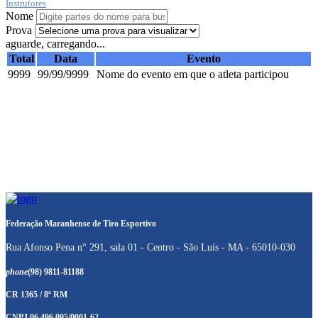
Instrutores
Nome
Prova
aguarde, carregando...
Total
Data
Evento
9999
99/99/9999
Nome do evento em que o atleta participou
Federação Maranhense de Tiro Esportivo
Rua Afonso Pena n° 291, sala 01 - Centro - São Luís - MA - 65010-030
phone
(98) 9811-81188
CR 1365 / 8ª RM
CNPJ 06.496.095/0001-62