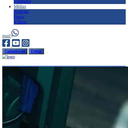
Validador
Mídias
Notícias
Fotos
Vídeos
mail
Cadastre-se
Entrar