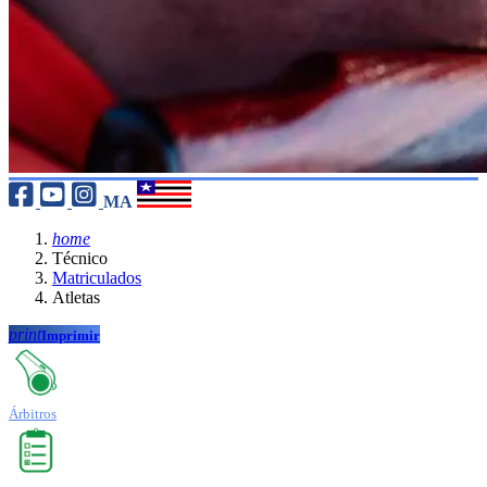
MA
home
Técnico
Matriculados
Atletas
print
Imprimir
Árbitros