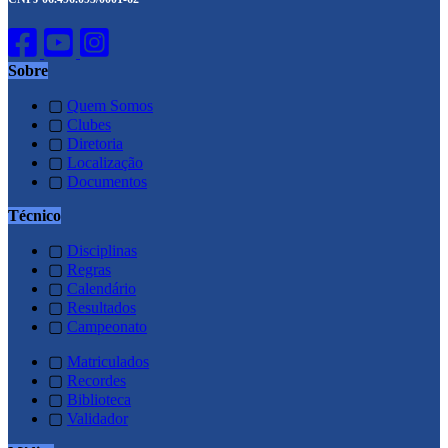
Sobre
▢
Quem Somos
▢
Clubes
▢
Diretoria
▢
Localização
▢
Documentos
Técnico
▢
Disciplinas
▢
Regras
▢
Calendário
▢
Resultados
▢
Campeonato
▢
Matriculados
▢
Recordes
▢
Biblioteca
▢
Validador