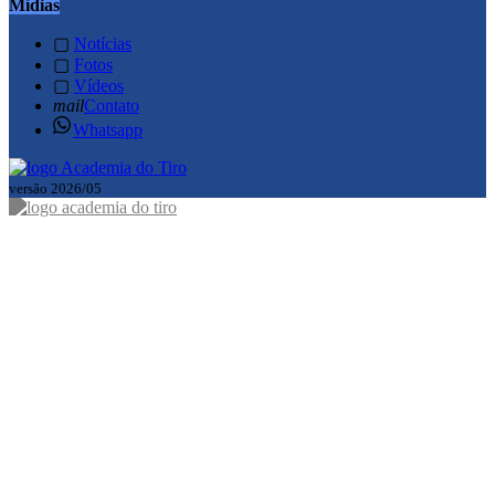
Mídias
▢
Notícias
▢
Fotos
▢
Vídeos
mail
Contato
Whatsapp
versão 2026/05