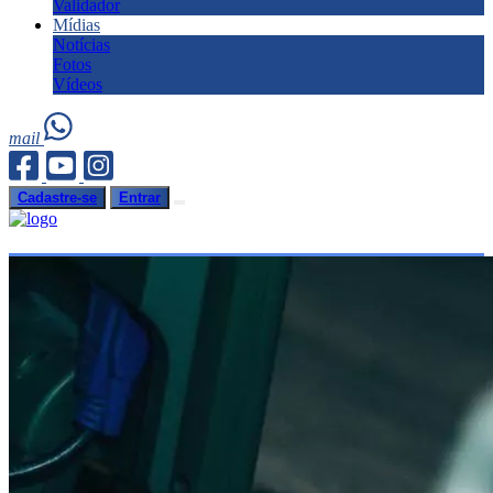
Validador
Mídias
Notícias
Fotos
Vídeos
mail
Cadastre-se
Entrar