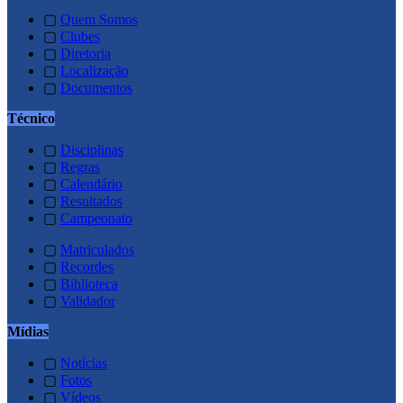
▢
Quem Somos
▢
Clubes
▢
Diretoria
▢
Localização
▢
Documentos
Técnico
▢
Disciplinas
▢
Regras
▢
Calendário
▢
Resultados
▢
Campeonato
▢
Matriculados
▢
Recordes
▢
Biblioteca
▢
Validador
Mídias
▢
Notícias
▢
Fotos
▢
Vídeos