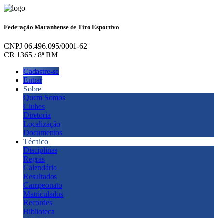
Federação Maranhense de Tiro Esportivo
CNPJ 06.496.095/0001-62
CR 1365 / 8ª RM
Cadastre-se
Entrar
Sobre
Quem Somos
Clubes
Diretoria
Localização
Documentos
Técnico
Disciplinas
Regras
Calendário
Resultados
Campeonato
Matriculados
Recordes
Biblioteca