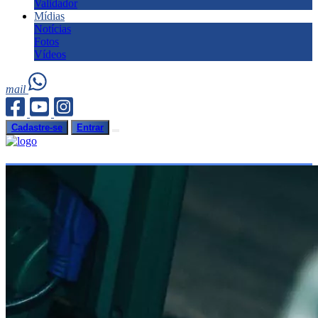
Validador
Mídias
Notícias
Fotos
Vídeos
mail
Cadastre-se
Entrar