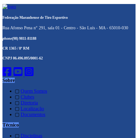
Federação Maranhense de Tiro Esportivo
Rua Afonso Pena n° 291, sala 01 - Centro - São Luís - MA - 65010-030
phone
(98) 9811-81188
CR 1365 / 8ª RM
CNPJ 06.496.095/0001-62
Sobre
▢
Quem Somos
▢
Clubes
▢
Diretoria
▢
Localização
▢
Documentos
Técnico
▢
Disciplinas