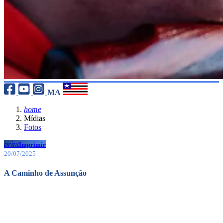
MA
home
Mídias
Fotos
print
Imprimir
20/07/2025
A Caminho de Assunção