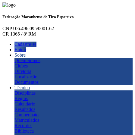
Federação Maranhense de Tiro Esportivo
CNPJ 06.496.095/0001-62
CR 1365 / 8ª RM
Cadastre-se
Entrar
Sobre
Quem Somos
Clubes
Diretoria
Localização
Documentos
Técnico
Disciplinas
Regras
Calendário
Resultados
Campeonato
Matriculados
Recordes
Biblioteca