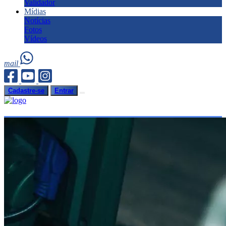
Validador
Mídias
Notícias
Fotos
Vídeos
mail
Cadastre-se
Entrar