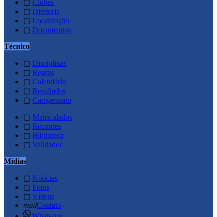
▢
Clubes
▢
Diretoria
▢
Localização
▢
Documentos
Técnico
▢
Disciplinas
▢
Regras
▢
Calendário
▢
Resultados
▢
Campeonato
▢
Matriculados
▢
Recordes
▢
Biblioteca
▢
Validador
Mídias
▢
Notícias
▢
Fotos
▢
Vídeos
mail
Contato
Whatsapp