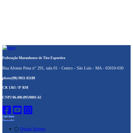
Federação Maranhense de Tiro Esportivo
Rua Afonso Pena n° 291, sala 01 - Centro - São Luís - MA - 65010-030
phone
(98) 9811-81188
CR 1365 / 8ª RM
CNPJ 06.496.095/0001-62
Sobre
▢
Quem Somos