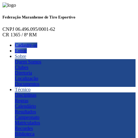
Federação Maranhense de Tiro Esportivo
CNPJ 06.496.095/0001-62
CR 1365 / 8ª RM
Cadastre-se
Entrar
Sobre
Quem Somos
Clubes
Diretoria
Localização
Documentos
Técnico
Disciplinas
Regras
Calendário
Resultados
Campeonato
Matriculados
Recordes
Biblioteca