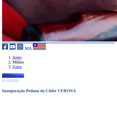
MA
home
Mídias
Fotos
print
Imprimir
21/10/2025
Inauguração Pedana do Clube VERONA