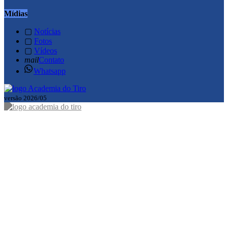
Mídias
▢
Notícias
▢
Fotos
▢
Vídeos
mail
Contato
Whatsapp
versão 2026/05