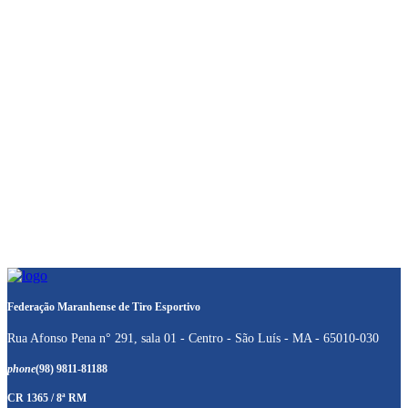
Federação Maranhense de Tiro Esportivo
Rua Afonso Pena n° 291, sala 01 - Centro - São Luís - MA - 65010-030
phone
(98) 9811-81188
CR 1365 / 8ª RM