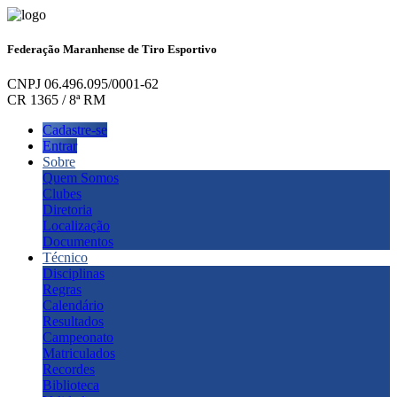
Federação Maranhense de Tiro Esportivo
CNPJ 06.496.095/0001-62
CR 1365 / 8ª RM
Cadastre-se
Entrar
Sobre
Quem Somos
Clubes
Diretoria
Localização
Documentos
Técnico
Disciplinas
Regras
Calendário
Resultados
Campeonato
Matriculados
Recordes
Biblioteca