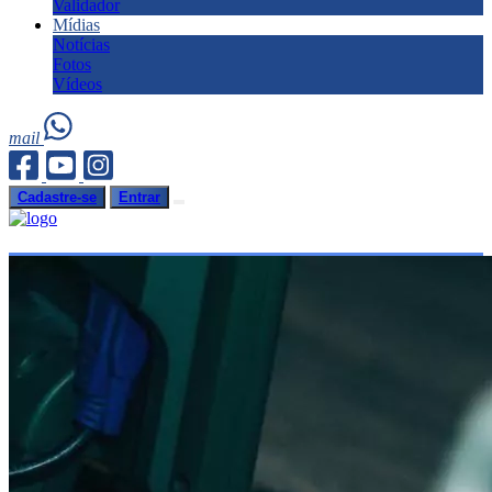
Validador
Mídias
Notícias
Fotos
Vídeos
mail
Cadastre-se
Entrar