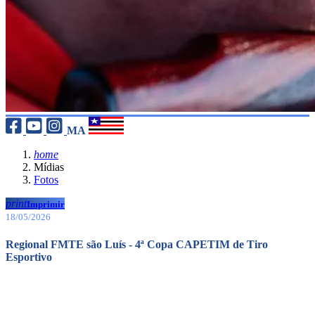
MA
home
Mídias
Fotos
print
Imprimir
18/05/2026
Regional FMTE são Luís - 4ª Copa CAPETIM de Tiro
Esportivo