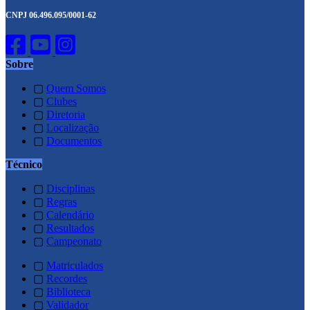
CNPJ 06.496.095/0001-62
Sobre
▢
Quem Somos
▢
Clubes
▢
Diretoria
▢
Localização
▢
Documentos
Técnico
▢
Disciplinas
▢
Regras
▢
Calendário
▢
Resultados
▢
Campeonato
▢
Matriculados
▢
Recordes
▢
Biblioteca
▢
Validador