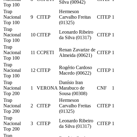
Silva (00942)
Top 100
Trap
Hermeson
Nacional
9
CITEP
Carvalho Freitas
CITEP
1
Top 100
(01325)
Trap
Leonardo Ribeiro
Nacional
10
CITEP
CITEP
1
da Silva (01317)
Top 100
Trap
Renan Zavarize de
Nacional
11
CCPETI
CITEP
1
Almeida (00621)
Top 100
Trap
Rogério Cardoso
Nacional
12
CITEP
CITEP
1
Macedo (00622)
Top 100
Trap
Danísio Iran
Nacional
1
VERONA
Marabuco de
CNF
1
Top 200
Sousa (00308)
Trap
Hermeson
Nacional
2
CITEP
Carvalho Freitas
CITEP
1
Top 200
(01325)
Trap
Leonardo Ribeiro
Nacional
3
CITEP
CITEP
1
da Silva (01317)
Top 200
Trap