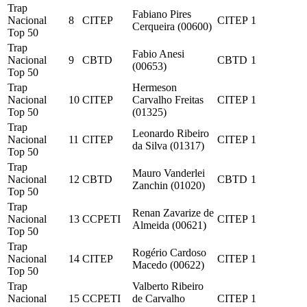
Trap
Fabiano Pires
Nacional
8
CITEP
CITEP
1
Cerqueira (00600)
Top 50
Trap
Fabio Anesi
Nacional
9
CBTD
CBTD
1
(00653)
Top 50
Trap
Hermeson
Nacional
10
CITEP
Carvalho Freitas
CITEP
1
Top 50
(01325)
Trap
Leonardo Ribeiro
Nacional
11
CITEP
CITEP
1
da Silva (01317)
Top 50
Trap
Mauro Vanderlei
Nacional
12
CBTD
CBTD
1
Zanchin (01020)
Top 50
Trap
Renan Zavarize de
Nacional
13
CCPETI
CITEP
1
Almeida (00621)
Top 50
Trap
Rogério Cardoso
Nacional
14
CITEP
CITEP
1
Macedo (00622)
Top 50
Trap
Valberto Ribeiro
Nacional
15
CCPETI
de Carvalho
CITEP
1