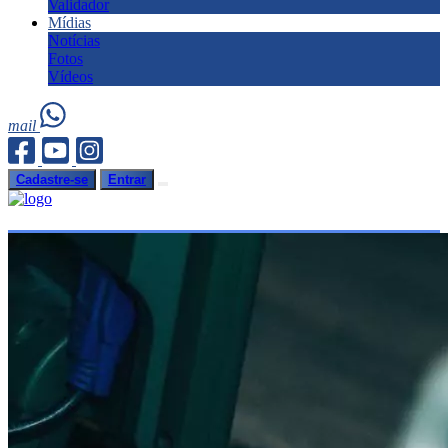
Validador
Mídias
Notícias
Fotos
Vídeos
mail
Cadastre-se
Entrar