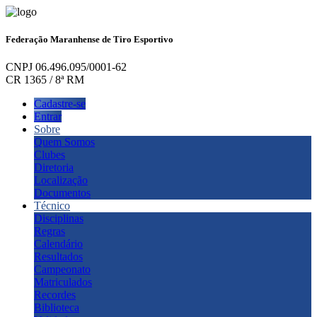
Federação Maranhense de Tiro Esportivo
CNPJ 06.496.095/0001-62
CR 1365 / 8ª RM
Cadastre-se
Entrar
Sobre
Quem Somos
Clubes
Diretoria
Localização
Documentos
Técnico
Disciplinas
Regras
Calendário
Resultados
Campeonato
Matriculados
Recordes
Biblioteca