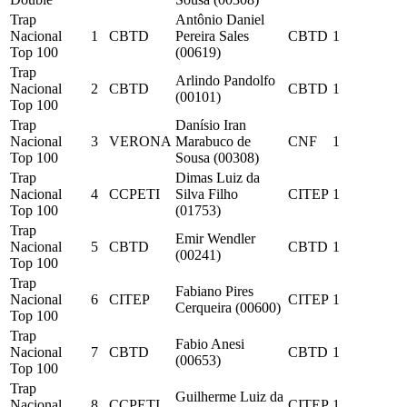
Trap
Antônio Daniel
Nacional
1
CBTD
Pereira Sales
CBTD
1
Top 100
(00619)
Trap
Arlindo Pandolfo
Nacional
2
CBTD
CBTD
1
(00101)
Top 100
Trap
Danísio Iran
Nacional
3
VERONA
Marabuco de
CNF
1
Top 100
Sousa (00308)
Trap
Dimas Luiz da
Nacional
4
CCPETI
Silva Filho
CITEP
1
Top 100
(01753)
Trap
Emir Wendler
Nacional
5
CBTD
CBTD
1
(00241)
Top 100
Trap
Fabiano Pires
Nacional
6
CITEP
CITEP
1
Cerqueira (00600)
Top 100
Trap
Fabio Anesi
Nacional
7
CBTD
CBTD
1
(00653)
Top 100
Trap
Guilherme Luiz da
Nacional
8
CCPETI
CITEP
1