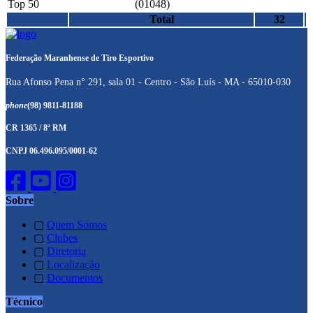
Top 50
(01048)
Total
32
Federação Maranhense de Tiro Esportivo
Rua Afonso Pena n° 291, sala 01 - Centro - São Luís - MA - 65010-030
phone
(98) 9811-81188
CR 1365 / 8ª RM
CNPJ 06.496.095/0001-62
Sobre
▢
Quem Somos
▢
Clubes
▢
Diretoria
▢
Localização
▢
Documentos
Técnico