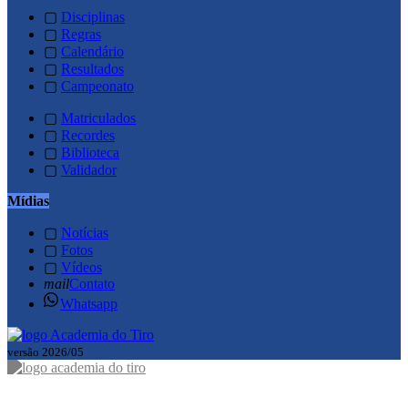
▢
Disciplinas
▢
Regras
▢
Calendário
▢
Resultados
▢
Campeonato
▢
Matriculados
▢
Recordes
▢
Biblioteca
▢
Validador
Mídias
▢
Notícias
▢
Fotos
▢
Vídeos
mail
Contato
Whatsapp
versão 2026/05