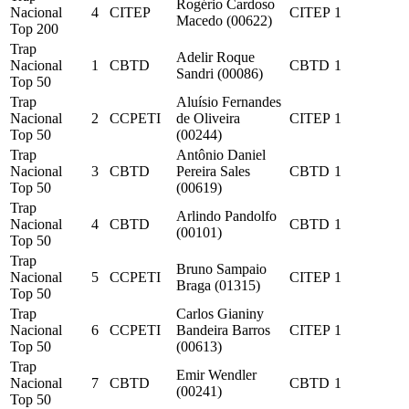
Rogério Cardoso
Nacional
4
CITEP
CITEP
1
Macedo (00622)
Top 200
Trap
Adelir Roque
Nacional
1
CBTD
CBTD
1
Sandri (00086)
Top 50
Trap
Aluísio Fernandes
Nacional
2
CCPETI
de Oliveira
CITEP
1
Top 50
(00244)
Trap
Antônio Daniel
Nacional
3
CBTD
Pereira Sales
CBTD
1
Top 50
(00619)
Trap
Arlindo Pandolfo
Nacional
4
CBTD
CBTD
1
(00101)
Top 50
Trap
Bruno Sampaio
Nacional
5
CCPETI
CITEP
1
Braga (01315)
Top 50
Trap
Carlos Gianiny
Nacional
6
CCPETI
Bandeira Barros
CITEP
1
Top 50
(00613)
Trap
Emir Wendler
Nacional
7
CBTD
CBTD
1
(00241)
Top 50