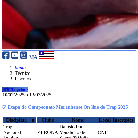
MA
home
Técnico
Inscritos
print
Imprimir
10/07/2025 a 13/07/2025
6ª Etapa do Campeonato Maranhense On-line de Trap 2025
Disciplina
#
Clube
Nome
Local
Inscrições
Trap
Danísio Iran
Nacional
1
VERONA
Marabuco de
CNF
1
Double
Sousa (00308)