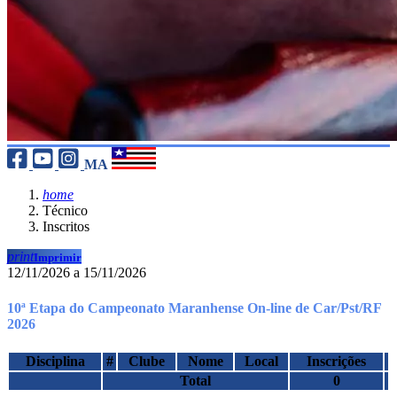
MA
home
Técnico
Inscritos
print
Imprimir
12/11/2026 a 15/11/2026
10ª Etapa do Campeonato Maranhense On-line de Car/Pst/RF
2026
Disciplina
#
Clube
Nome
Local
Inscrições
Total
0