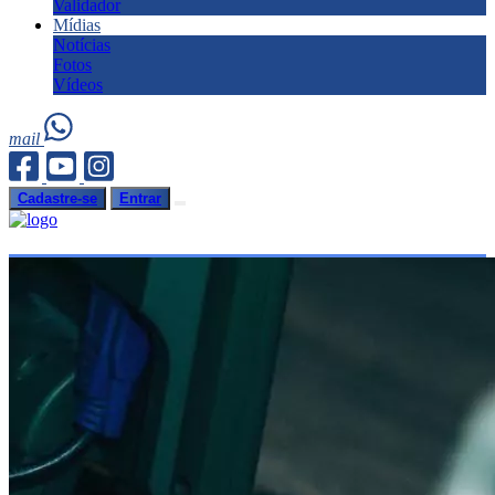
Validador
Mídias
Notícias
Fotos
Vídeos
mail
Cadastre-se
Entrar