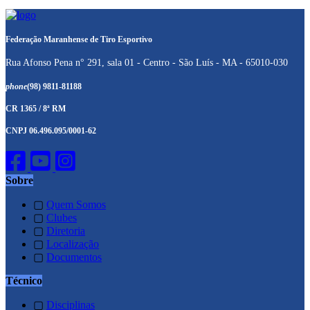
Federação Maranhense de Tiro Esportivo
Rua Afonso Pena n° 291, sala 01 - Centro - São Luís - MA - 65010-030
phone
(98) 9811-81188
CR 1365 / 8ª RM
CNPJ 06.496.095/0001-62
Sobre
▢
Quem Somos
▢
Clubes
▢
Diretoria
▢
Localização
▢
Documentos
Técnico
▢
Disciplinas