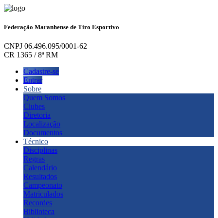
Federação Maranhense de Tiro Esportivo
CNPJ 06.496.095/0001-62
CR 1365 / 8ª RM
Cadastre-se
Entrar
Sobre
Quem Somos
Clubes
Diretoria
Localização
Documentos
Técnico
Disciplinas
Regras
Calendário
Resultados
Campeonato
Matriculados
Recordes
Biblioteca