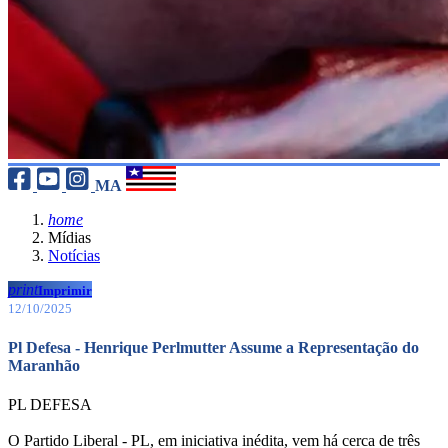
MA
home
Mídias
Notícias
print
Imprimir
12/10/2025
Pl Defesa - Henrique Perlmutter Assume a Representação do
Maranhão
PL DEFESA
O Partido Liberal - PL, em iniciativa inédita, vem há cerca de três