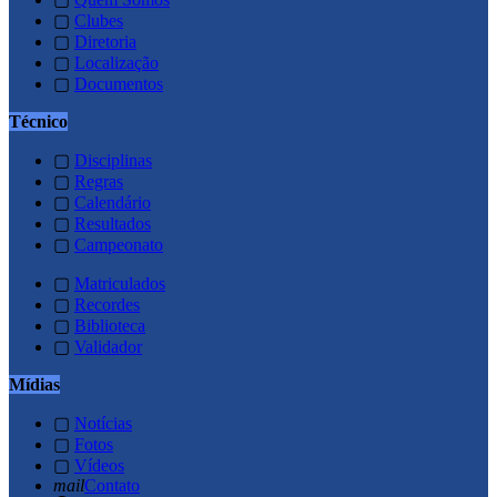
▢
Clubes
▢
Diretoria
▢
Localização
▢
Documentos
Técnico
▢
Disciplinas
▢
Regras
▢
Calendário
▢
Resultados
▢
Campeonato
▢
Matriculados
▢
Recordes
▢
Biblioteca
▢
Validador
Mídias
▢
Notícias
▢
Fotos
▢
Vídeos
mail
Contato