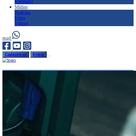
Validador
Mídias
Notícias
Fotos
Vídeos
mail
Cadastre-se
Entrar