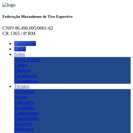
Federação Maranhense de Tiro Esportivo
CNPJ 06.496.095/0001-62
CR 1365 / 8ª RM
Cadastre-se
Entrar
Sobre
Quem Somos
Clubes
Diretoria
Localização
Documentos
Técnico
Disciplinas
Regras
Calendário
Resultados
Campeonato
Matriculados
Recordes
Biblioteca