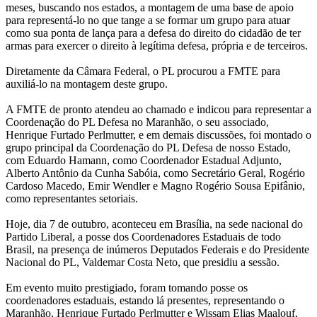
meses, buscando nos estados, a montagem de uma base de apoio
para representá-lo no que tange a se formar um grupo para atuar
como sua ponta de lança para a defesa do direito do cidadão de ter
armas para exercer o direito à legítima defesa, própria e de terceiros.
Diretamente da Câmara Federal, o PL procurou a FMTE para
auxiliá-lo na montagem deste grupo.
A FMTE de pronto atendeu ao chamado e indicou para representar a
Coordenação do PL Defesa no Maranhão, o seu associado,
Henrique Furtado Perlmutter, e em demais discussões, foi montado o
grupo principal da Coordenação do PL Defesa de nosso Estado,
com Eduardo Hamann, como Coordenador Estadual Adjunto,
Alberto Antônio da Cunha Sabóia, como Secretário Geral, Rogério
Cardoso Macedo, Emir Wendler e Magno Rogério Sousa Epifânio,
como representantes setoriais.
Hoje, dia 7 de outubro, aconteceu em Brasília, na sede nacional do
Partido Liberal, a posse dos Coordenadores Estaduais de todo
Brasil, na presença de inúmeros Deputados Federais e do Presidente
Nacional do PL, Valdemar Costa Neto, que presidiu a sessão.
Em evento muito prestigiado, foram tomando posse os
coordenadores estaduais, estando lá presentes, representando o
Maranhão, Henrique Furtado Perlmutter e Wissam Elias Maalouf,