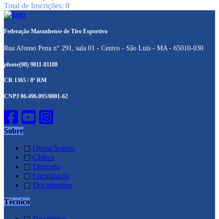
Total de Inscrições: 0
Federação Maranhense de Tiro Esportivo
Rua Afonso Pena n° 291, sala 01 - Centro - São Luís - MA - 65010-030
phone
(98) 9811-81188
CR 1365 / 8ª RM
CNPJ 06.496.095/0001-62
Sobre
▢
Quem Somos
▢
Clubes
▢
Diretoria
▢
Localização
▢
Documentos
Técnico
▢
Disciplinas