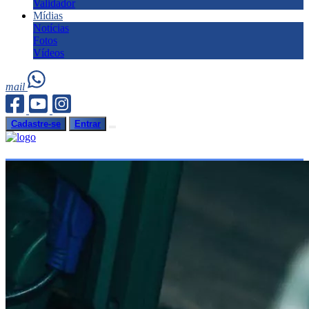
Validador
Mídias
Notícias
Fotos
Vídeos
mail
Cadastre-se
Entrar