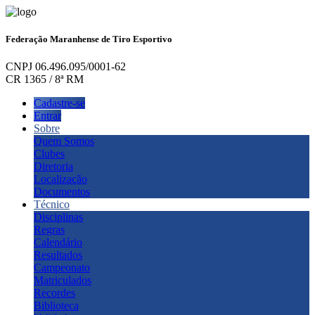
Federação Maranhense de Tiro Esportivo
CNPJ 06.496.095/0001-62
CR 1365 / 8ª RM
Cadastre-se
Entrar
Sobre
Quem Somos
Clubes
Diretoria
Localização
Documentos
Técnico
Disciplinas
Regras
Calendário
Resultados
Campeonato
Matriculados
Recordes
Biblioteca