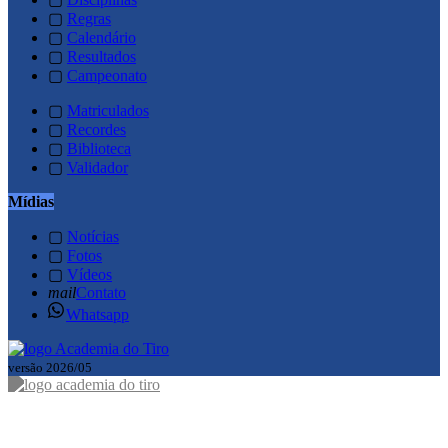
▢
Regras
▢
Calendário
▢
Resultados
▢
Campeonato
▢
Matriculados
▢
Recordes
▢
Biblioteca
▢
Validador
Mídias
▢
Notícias
▢
Fotos
▢
Vídeos
mail
Contato
Whatsapp
versão 2026/05