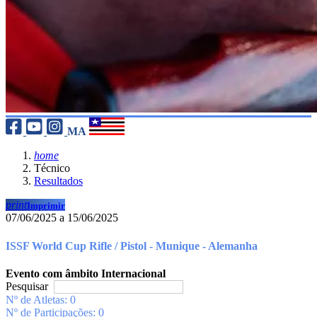
MA
home
Técnico
Resultados
print
Imprimir
07/06/2025 a 15/06/2025
ISSF World Cup Rifle / Pistol - Munique - Alemanha
Evento com âmbito Internacional
Pesquisar
Nº de Atletas: 0
Nº de Participações: 0