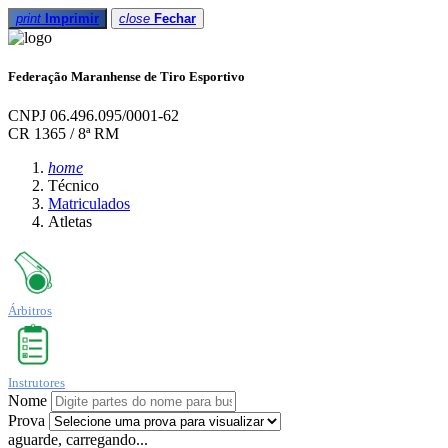
print
Imprimir
close
Fechar
Federação Maranhense de Tiro Esportivo
CNPJ 06.496.095/0001-62
CR 1365 / 8ª RM
home
Técnico
Matriculados
Atletas
Árbitros
Instrutores
Nome
Prova
aguarde, carregando...