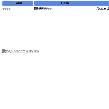
Total
Data
9999
99/99/9999
Nome do