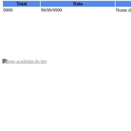
Total
Data
9999
99/99/9999
Nome do