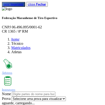
print
Imprimir
close
Fechar
Federação Maranhense de Tiro Esportivo
CNPJ 06.496.095/0001-62
CR 1365 / 8ª RM
home
Técnico
Matriculados
Atletas
Árbitros
Instrutores
Nome
Prova
aguarde, carregando...