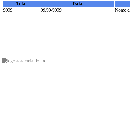
Total
Data
9999
99/99/9999
Nome do