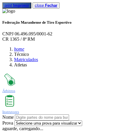
print
Imprimir
close
Fechar
Federação Maranhense de Tiro Esportivo
CNPJ 06.496.095/0001-62
CR 1365 / 8ª RM
home
Técnico
Matriculados
Atletas
Árbitros
Instrutores
Nome
Prova
aguarde, carregando...