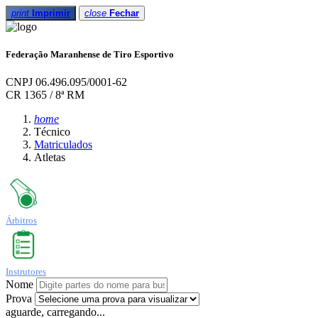
print
Imprimir
close
Fechar
Federação Maranhense de Tiro Esportivo
CNPJ 06.496.095/0001-62
CR 1365 / 8ª RM
home
Técnico
Matriculados
Atletas
Árbitros
Instrutores
Nome
Prova
aguarde, carregando...