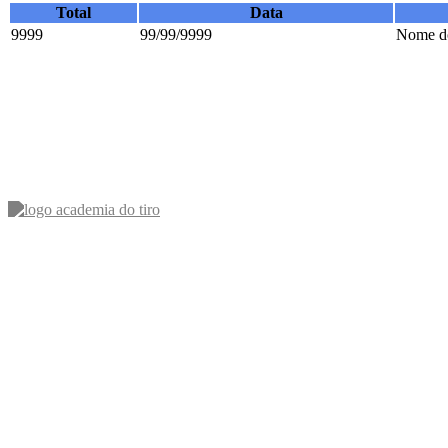
Total
Data
9999
99/99/9999
Nome do