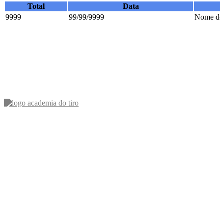
Total
Data
9999
99/99/9999
Nome do