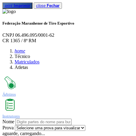
print
Imprimir
close
Fechar
Federação Maranhense de Tiro Esportivo
CNPJ 06.496.095/0001-62
CR 1365 / 8ª RM
home
Técnico
Matriculados
Atletas
Árbitros
Instrutores
Nome
Prova
aguarde, carregando...