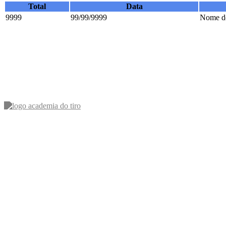
Total
Data
9999
99/99/9999
Nome do