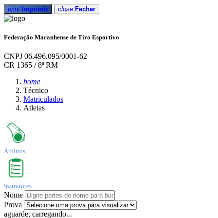
print
Imprimir
close
Fechar
Federação Maranhense de Tiro Esportivo
CNPJ 06.496.095/0001-62
CR 1365 / 8ª RM
home
Técnico
Matriculados
Atletas
Árbitros
Instrutores
Nome
Prova
aguarde, carregando...