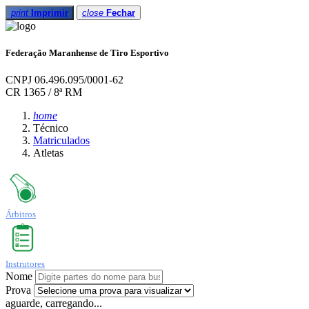
print
Imprimir
close
Fechar
Federação Maranhense de Tiro Esportivo
CNPJ 06.496.095/0001-62
CR 1365 / 8ª RM
home
Técnico
Matriculados
Atletas
Árbitros
Instrutores
Nome
Prova
aguarde, carregando...