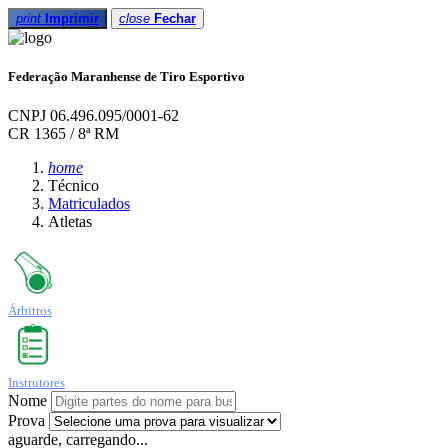
print
Imprimir
close
Fechar
Federação Maranhense de Tiro Esportivo
CNPJ 06.496.095/0001-62
CR 1365 / 8ª RM
home
Técnico
Matriculados
Atletas
Árbitros
Instrutores
Nome
Prova
aguarde, carregando...