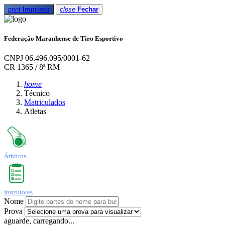
print
Imprimir
close
Fechar
Federação Maranhense de Tiro Esportivo
CNPJ 06.496.095/0001-62
CR 1365 / 8ª RM
home
Técnico
Matriculados
Atletas
Árbitros
Instrutores
Nome
Prova
aguarde, carregando...