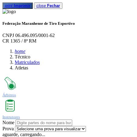
print
Imprimir
close
Fechar
Federação Maranhense de Tiro Esportivo
CNPJ 06.496.095/0001-62
CR 1365 / 8ª RM
home
Técnico
Matriculados
Atletas
Árbitros
Instrutores
Nome
Prova
aguarde, carregando...