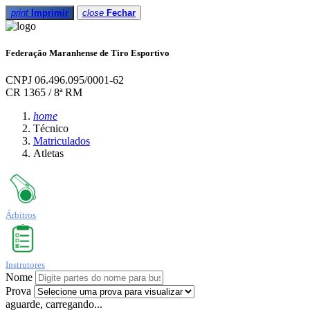
print
Imprimir
close
Fechar
Federação Maranhense de Tiro Esportivo
CNPJ 06.496.095/0001-62
CR 1365 / 8ª RM
home
Técnico
Matriculados
Atletas
Árbitros
Instrutores
Nome
Prova
aguarde, carregando...