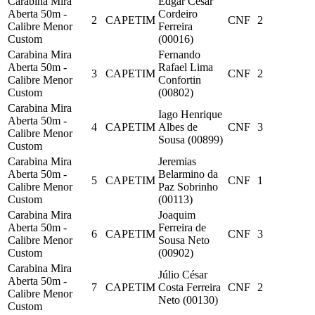
Carabina Mira
Edgar César
Aberta 50m -
Cordeiro
2
CAPETIM
CNF
2
Calibre Menor
Ferreira
Custom
(00016)
Carabina Mira
Fernando
Aberta 50m -
Rafael Lima
3
CAPETIM
CNF
2
Calibre Menor
Confortin
Custom
(00802)
Carabina Mira
Iago Henrique
Aberta 50m -
4
CAPETIM
Albes de
CNF
3
Calibre Menor
Sousa (00899)
Custom
Carabina Mira
Jeremias
Aberta 50m -
Belarmino da
5
CAPETIM
CNF
1
Calibre Menor
Paz Sobrinho
Custom
(00113)
Carabina Mira
Joaquim
Aberta 50m -
Ferreira de
6
CAPETIM
CNF
3
Calibre Menor
Sousa Neto
Custom
(00902)
Carabina Mira
Júlio César
Aberta 50m -
7
CAPETIM
Costa Ferreira
CNF
2
Calibre Menor
Neto (00130)
Custom