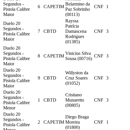
Segundos -
Belarmino da
6
CAPETIM
CNF
1
Pistola Calibre
Paz Sobrinho
Maior
(00113)
Rayssa
Duelo 20
Patrícia
Segundos -
7
CBTD
Damascena
CNF
3
Pistola Calibre
Rodrigues
Maior
(01385)
Duelo 20
Segundos -
Vinicius Silva
8
CAPETIM
CNF
3
Pistola Calibre
Sousa (00716)
Maior
Duelo 20
Willyston da
Segundos -
9
CBTD
Cruz Soares
CNF
3
Pistola Calibre
(01052)
Maior
Duelo 20
Cristiano
Segundos -
1
CBTD
Munaretto
CNF
3
Pistola Calibre
(00805)
Menor
Duelo 20
Diego Braga
Segundos -
2
CAPETIM
Moreira
CNF
1
Pistola Calibre
(01800)
Menor