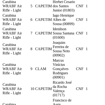
Carabina
Herbet Cesario
WRABF Air
5
CAPETIM
dos Santos
CNF
1
Rifle - Light
Junior (01803)
Carabina
Iago Henrique
WRABF Air
6
CAPETIM
Albes de
CNF
1
Rifle - Light
Sousa (00899)
Carabina
Idenilson
WRABF Air
7
CAPETIM
Sousa Santana
CNF
1
Rifle - Light
(01600)
Joaquim
Carabina
Ferreira de
WRABF Air
8
CAPETIM
CNF
1
Sousa Neto
Rifle - Light
(00902)
Marcus
Carabina
Vinícius
WRABF Air
9
CLAM
Gonçalves
CNF
1
Rifle - Light
Rodrigues
(00901)
Ricardo José
Carabina
da Rocha
WRABF Air
10
CAPETIM
CNF
1
Valença
Rifle - Light
(01717)
Francisco de
Carabina
Assis