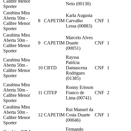
Calibre Menor
Neto (00130)
Sporter
Carabina Mira
Karla Augusta
Aberta 50m -
8
CAPETIM
Carvalho
CNF
1
Calibre Menor
Lessa (00883)
Sporter
Carabina Mira
Marcelo Alves
Aberta 50m -
9
CAPETIM
Duarte
CNF
1
Calibre Menor
(00051)
Sporter
Rayssa
Carabina Mira
Patrícia
Aberta 50m -
10
CBTD
Damascena
CNF
1
Calibre Menor
Rodrigues
Sporter
(01385)
Carabina Mira
Ronny Erisson
Aberta 50m -
11
CITEP
Franco de
CNF
2
Calibre Menor
Lima (00741)
Sporter
Carabina Mira
Rui Manuel da
Aberta 50m -
12
CAPETIM
Costa Duarte
CNF
1
Calibre Menor
(00046)
Sporter
Fernando