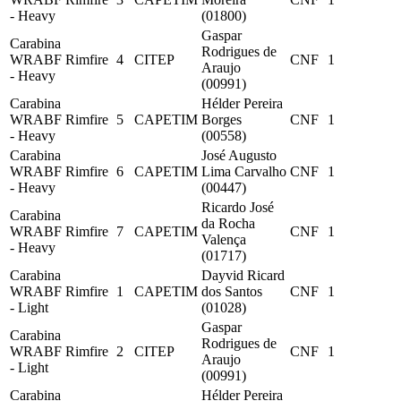
- Heavy
(01800)
Gaspar
Carabina
Rodrigues de
WRABF Rimfire
4
CITEP
CNF
1
Araujo
- Heavy
(00991)
Carabina
Hélder Pereira
WRABF Rimfire
5
CAPETIM
Borges
CNF
1
- Heavy
(00558)
Carabina
José Augusto
WRABF Rimfire
6
CAPETIM
Lima Carvalho
CNF
1
- Heavy
(00447)
Ricardo José
Carabina
da Rocha
WRABF Rimfire
7
CAPETIM
CNF
1
Valença
- Heavy
(01717)
Carabina
Dayvid Ricard
WRABF Rimfire
1
CAPETIM
dos Santos
CNF
1
- Light
(01028)
Gaspar
Carabina
Rodrigues de
WRABF Rimfire
2
CITEP
CNF
1
Araujo
- Light
(00991)
Carabina
Hélder Pereira