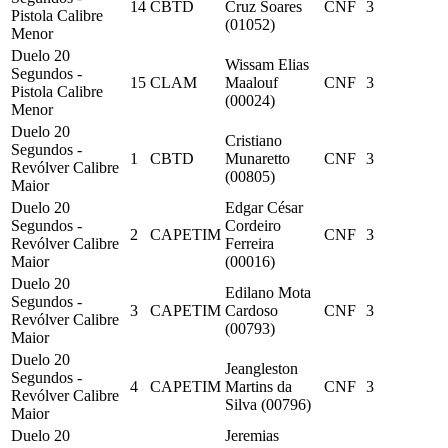
14
CBTD
Cruz Soares
CNF
3
Pistola Calibre
(01052)
Menor
Duelo 20
Wissam Elias
Segundos -
15
CLAM
Maalouf
CNF
3
Pistola Calibre
(00024)
Menor
Duelo 20
Cristiano
Segundos -
1
CBTD
Munaretto
CNF
3
Revólver Calibre
(00805)
Maior
Duelo 20
Edgar César
Segundos -
Cordeiro
2
CAPETIM
CNF
3
Revólver Calibre
Ferreira
Maior
(00016)
Duelo 20
Edilano Mota
Segundos -
3
CAPETIM
Cardoso
CNF
3
Revólver Calibre
(00793)
Maior
Duelo 20
Jeangleston
Segundos -
4
CAPETIM
Martins da
CNF
3
Revólver Calibre
Silva (00796)
Maior
Duelo 20
Jeremias