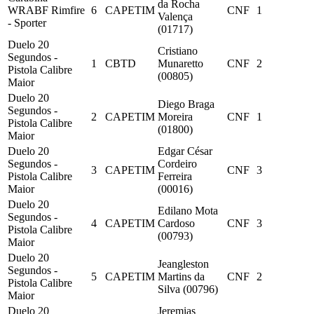
da Rocha
WRABF Rimfire
6
CAPETIM
CNF
1
Valença
- Sporter
(01717)
Duelo 20
Cristiano
Segundos -
1
CBTD
Munaretto
CNF
2
Pistola Calibre
(00805)
Maior
Duelo 20
Diego Braga
Segundos -
2
CAPETIM
Moreira
CNF
1
Pistola Calibre
(01800)
Maior
Duelo 20
Edgar César
Segundos -
Cordeiro
3
CAPETIM
CNF
3
Pistola Calibre
Ferreira
Maior
(00016)
Duelo 20
Edilano Mota
Segundos -
4
CAPETIM
Cardoso
CNF
3
Pistola Calibre
(00793)
Maior
Duelo 20
Jeangleston
Segundos -
5
CAPETIM
Martins da
CNF
2
Pistola Calibre
Silva (00796)
Maior
Duelo 20
Jeremias