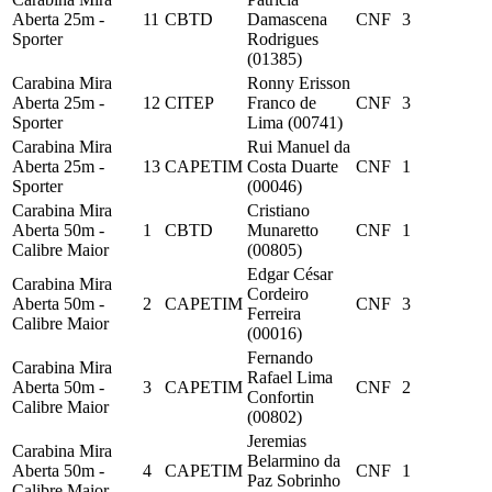
Aberta 25m -
11
CBTD
Damascena
CNF
3
Sporter
Rodrigues
(01385)
Carabina Mira
Ronny Erisson
Aberta 25m -
12
CITEP
Franco de
CNF
3
Sporter
Lima (00741)
Carabina Mira
Rui Manuel da
Aberta 25m -
13
CAPETIM
Costa Duarte
CNF
1
Sporter
(00046)
Carabina Mira
Cristiano
Aberta 50m -
1
CBTD
Munaretto
CNF
1
Calibre Maior
(00805)
Edgar César
Carabina Mira
Cordeiro
Aberta 50m -
2
CAPETIM
CNF
3
Ferreira
Calibre Maior
(00016)
Fernando
Carabina Mira
Rafael Lima
Aberta 50m -
3
CAPETIM
CNF
2
Confortin
Calibre Maior
(00802)
Jeremias
Carabina Mira
Belarmino da
Aberta 50m -
4
CAPETIM
CNF
1
Paz Sobrinho
Calibre Maior