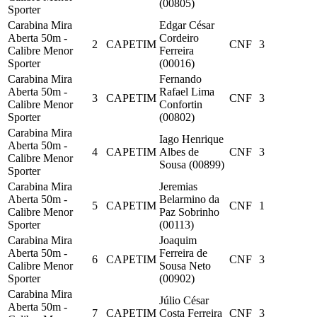
(00805)
Sporter
Carabina Mira
Edgar César
Aberta 50m -
Cordeiro
2
CAPETIM
CNF
3
Calibre Menor
Ferreira
Sporter
(00016)
Carabina Mira
Fernando
Aberta 50m -
Rafael Lima
3
CAPETIM
CNF
3
Calibre Menor
Confortin
Sporter
(00802)
Carabina Mira
Iago Henrique
Aberta 50m -
4
CAPETIM
Albes de
CNF
3
Calibre Menor
Sousa (00899)
Sporter
Carabina Mira
Jeremias
Aberta 50m -
Belarmino da
5
CAPETIM
CNF
1
Calibre Menor
Paz Sobrinho
Sporter
(00113)
Carabina Mira
Joaquim
Aberta 50m -
Ferreira de
6
CAPETIM
CNF
3
Calibre Menor
Sousa Neto
Sporter
(00902)
Carabina Mira
Júlio César
Aberta 50m -
7
CAPETIM
Costa Ferreira
CNF
3