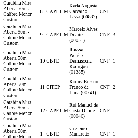
Carabina Mira
Karla Augusta
Aberta 50m -
8
CAPETIM
Carvalho
CNF
1
Calibre Menor
Lessa (00883)
Custom
Carabina Mira
Marcelo Alves
Aberta 50m -
9
CAPETIM
Duarte
CNF
3
Calibre Menor
(00051)
Custom
Rayssa
Carabina Mira
Patrícia
Aberta 50m -
10
CBTD
Damascena
CNF
1
Calibre Menor
Rodrigues
Custom
(01385)
Carabina Mira
Ronny Erisson
Aberta 50m -
11
CITEP
Franco de
CNF
2
Calibre Menor
Lima (00741)
Custom
Carabina Mira
Rui Manuel da
Aberta 50m -
12
CAPETIM
Costa Duarte
CNF
1
Calibre Menor
(00046)
Custom
Carabina Mira
Cristiano
Aberta 50m -
1
CBTD
Munaretto
CNF
1
Calibre Menor