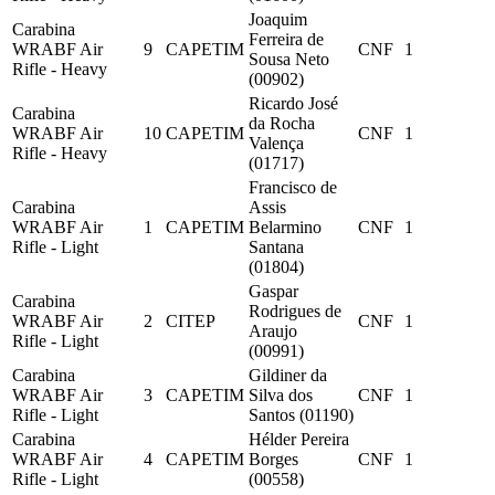
Joaquim
Carabina
Ferreira de
WRABF Air
9
CAPETIM
CNF
1
Sousa Neto
Rifle - Heavy
(00902)
Ricardo José
Carabina
da Rocha
WRABF Air
10
CAPETIM
CNF
1
Valença
Rifle - Heavy
(01717)
Francisco de
Carabina
Assis
WRABF Air
1
CAPETIM
Belarmino
CNF
1
Rifle - Light
Santana
(01804)
Gaspar
Carabina
Rodrigues de
WRABF Air
2
CITEP
CNF
1
Araujo
Rifle - Light
(00991)
Carabina
Gildiner da
WRABF Air
3
CAPETIM
Silva dos
CNF
1
Rifle - Light
Santos (01190)
Carabina
Hélder Pereira
WRABF Air
4
CAPETIM
Borges
CNF
1
Rifle - Light
(00558)