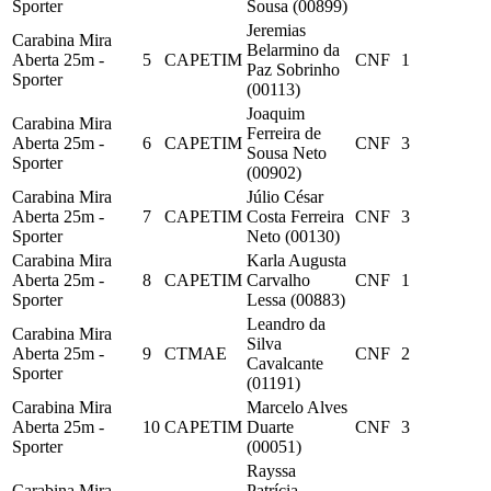
Sporter
Sousa (00899)
Jeremias
Carabina Mira
Belarmino da
Aberta 25m -
5
CAPETIM
CNF
1
Paz Sobrinho
Sporter
(00113)
Joaquim
Carabina Mira
Ferreira de
Aberta 25m -
6
CAPETIM
CNF
3
Sousa Neto
Sporter
(00902)
Carabina Mira
Júlio César
Aberta 25m -
7
CAPETIM
Costa Ferreira
CNF
3
Sporter
Neto (00130)
Carabina Mira
Karla Augusta
Aberta 25m -
8
CAPETIM
Carvalho
CNF
1
Sporter
Lessa (00883)
Leandro da
Carabina Mira
Silva
Aberta 25m -
9
CTMAE
CNF
2
Cavalcante
Sporter
(01191)
Carabina Mira
Marcelo Alves
Aberta 25m -
10
CAPETIM
Duarte
CNF
3
Sporter
(00051)
Rayssa
Carabina Mira
Patrícia