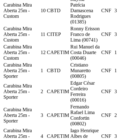
Carabina Mira
Patrícia
Aberta 25m -
10
CBTD
Damascena
CNF
3
Custom
Rodrigues
(01385)
Carabina Mira
Ronny Erisson
Aberta 25m -
11
CITEP
Franco de
CNF
3
Custom
Lima (00741)
Carabina Mira
Rui Manuel da
Aberta 25m -
12
CAPETIM
Costa Duarte
CNF
1
Custom
(00046)
Carabina Mira
Cristiano
Aberta 25m -
1
CBTD
Munaretto
CNF
1
Sporter
(00805)
Edgar César
Carabina Mira
Cordeiro
Aberta 25m -
2
CAPETIM
CNF
3
Ferreira
Sporter
(00016)
Fernando
Carabina Mira
Rafael Lima
Aberta 25m -
3
CAPETIM
CNF
2
Confortin
Sporter
(00802)
Carabina Mira
Iago Henrique
Aberta 25m -
4
CAPETIM
Albes de
CNF
3