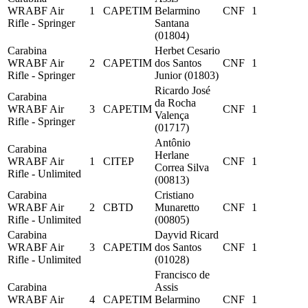
WRABF Air
1
CAPETIM
Belarmino
CNF
1
Rifle - Springer
Santana
(01804)
Carabina
Herbet Cesario
WRABF Air
2
CAPETIM
dos Santos
CNF
1
Rifle - Springer
Junior (01803)
Ricardo José
Carabina
da Rocha
WRABF Air
3
CAPETIM
CNF
1
Valença
Rifle - Springer
(01717)
Antônio
Carabina
Herlane
WRABF Air
1
CITEP
CNF
1
Correa Silva
Rifle - Unlimited
(00813)
Carabina
Cristiano
WRABF Air
2
CBTD
Munaretto
CNF
1
Rifle - Unlimited
(00805)
Carabina
Dayvid Ricard
WRABF Air
3
CAPETIM
dos Santos
CNF
1
Rifle - Unlimited
(01028)
Francisco de
Carabina
Assis
WRABF Air
4
CAPETIM
Belarmino
CNF
1