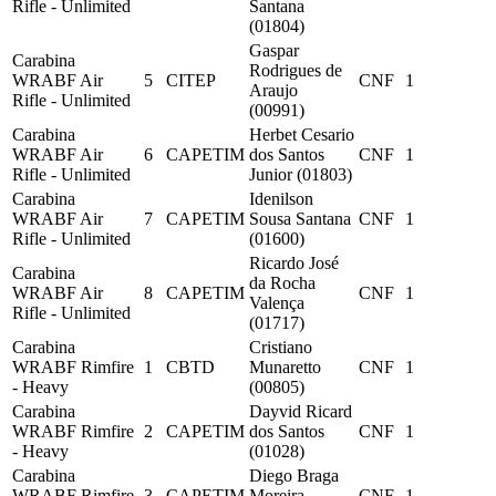
Rifle - Unlimited
Santana
(01804)
Gaspar
Carabina
Rodrigues de
WRABF Air
5
CITEP
CNF
1
Araujo
Rifle - Unlimited
(00991)
Carabina
Herbet Cesario
WRABF Air
6
CAPETIM
dos Santos
CNF
1
Rifle - Unlimited
Junior (01803)
Carabina
Idenilson
WRABF Air
7
CAPETIM
Sousa Santana
CNF
1
Rifle - Unlimited
(01600)
Ricardo José
Carabina
da Rocha
WRABF Air
8
CAPETIM
CNF
1
Valença
Rifle - Unlimited
(01717)
Carabina
Cristiano
WRABF Rimfire
1
CBTD
Munaretto
CNF
1
- Heavy
(00805)
Carabina
Dayvid Ricard
WRABF Rimfire
2
CAPETIM
dos Santos
CNF
1
- Heavy
(01028)
Carabina
Diego Braga
WRABF Rimfire
3
CAPETIM
Moreira
CNF
1