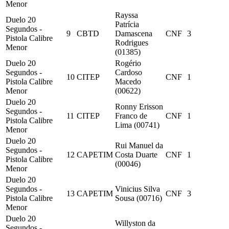
Menor
Rayssa
Duelo 20
Patrícia
Segundos -
9
CBTD
Damascena
CNF
3
Pistola Calibre
Rodrigues
Menor
(01385)
Duelo 20
Rogério
Segundos -
Cardoso
10
CITEP
CNF
1
Pistola Calibre
Macedo
Menor
(00622)
Duelo 20
Ronny Erisson
Segundos -
11
CITEP
Franco de
CNF
1
Pistola Calibre
Lima (00741)
Menor
Duelo 20
Rui Manuel da
Segundos -
12
CAPETIM
Costa Duarte
CNF
1
Pistola Calibre
(00046)
Menor
Duelo 20
Segundos -
Vinicius Silva
13
CAPETIM
CNF
3
Pistola Calibre
Sousa (00716)
Menor
Duelo 20
Willyston da
Segundos -