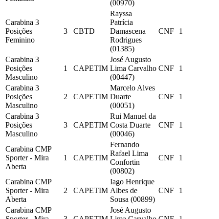
(00970)
Rayssa
Carabina 3
Patrícia
Posições
3
CBTD
Damascena
CNF
1
Feminino
Rodrigues
(01385)
Carabina 3
José Augusto
Posições
1
CAPETIM
Lima Carvalho
CNF
1
Masculino
(00447)
Carabina 3
Marcelo Alves
Posições
2
CAPETIM
Duarte
CNF
1
Masculino
(00051)
Carabina 3
Rui Manuel da
Posições
3
CAPETIM
Costa Duarte
CNF
1
Masculino
(00046)
Fernando
Carabina CMP
Rafael Lima
Sporter - Mira
1
CAPETIM
CNF
1
Confortin
Aberta
(00802)
Carabina CMP
Iago Henrique
Sporter - Mira
2
CAPETIM
Albes de
CNF
1
Aberta
Sousa (00899)
Carabina CMP
José Augusto
Sporter - Mira
3
CAPETIM
Lima Carvalho
CNF
1