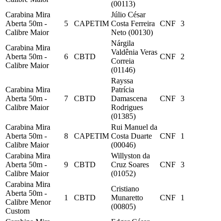
(00113)
Carabina Mira
Júlio César
Aberta 50m -
5
CAPETIM
Costa Ferreira
CNF
3
Calibre Maior
Neto (00130)
Nárgila
Carabina Mira
Valdênia Veras
Aberta 50m -
6
CBTD
CNF
2
Correia
Calibre Maior
(01146)
Rayssa
Carabina Mira
Patrícia
Aberta 50m -
7
CBTD
Damascena
CNF
3
Calibre Maior
Rodrigues
(01385)
Carabina Mira
Rui Manuel da
Aberta 50m -
8
CAPETIM
Costa Duarte
CNF
1
Calibre Maior
(00046)
Carabina Mira
Willyston da
Aberta 50m -
9
CBTD
Cruz Soares
CNF
3
Calibre Maior
(01052)
Carabina Mira
Cristiano
Aberta 50m -
1
CBTD
Munaretto
CNF
1
Calibre Menor
(00805)
Custom