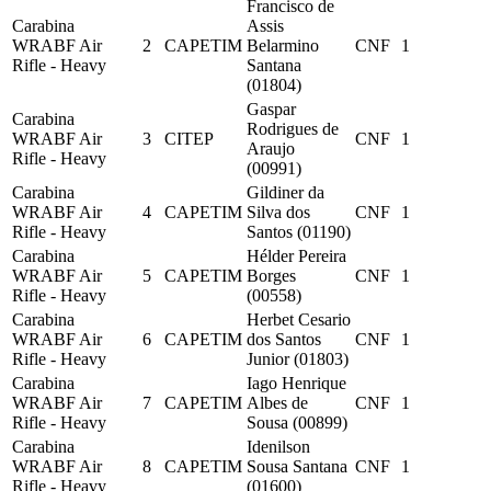
Francisco de
Carabina
Assis
WRABF Air
2
CAPETIM
Belarmino
CNF
1
Rifle - Heavy
Santana
(01804)
Gaspar
Carabina
Rodrigues de
WRABF Air
3
CITEP
CNF
1
Araujo
Rifle - Heavy
(00991)
Carabina
Gildiner da
WRABF Air
4
CAPETIM
Silva dos
CNF
1
Rifle - Heavy
Santos (01190)
Carabina
Hélder Pereira
WRABF Air
5
CAPETIM
Borges
CNF
1
Rifle - Heavy
(00558)
Carabina
Herbet Cesario
WRABF Air
6
CAPETIM
dos Santos
CNF
1
Rifle - Heavy
Junior (01803)
Carabina
Iago Henrique
WRABF Air
7
CAPETIM
Albes de
CNF
1
Rifle - Heavy
Sousa (00899)
Carabina
Idenilson
WRABF Air
8
CAPETIM
Sousa Santana
CNF
1
Rifle - Heavy
(01600)