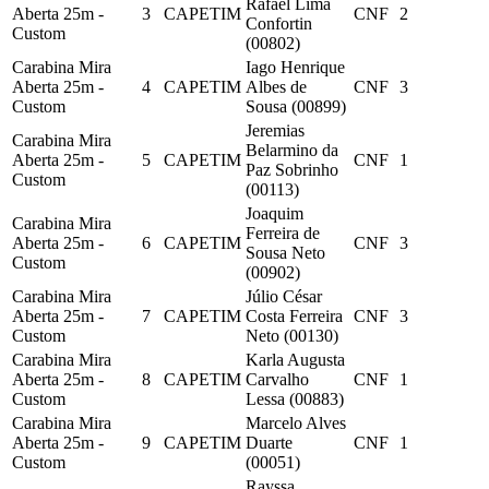
Rafael Lima
Aberta 25m -
3
CAPETIM
CNF
2
Confortin
Custom
(00802)
Carabina Mira
Iago Henrique
Aberta 25m -
4
CAPETIM
Albes de
CNF
3
Custom
Sousa (00899)
Jeremias
Carabina Mira
Belarmino da
Aberta 25m -
5
CAPETIM
CNF
1
Paz Sobrinho
Custom
(00113)
Joaquim
Carabina Mira
Ferreira de
Aberta 25m -
6
CAPETIM
CNF
3
Sousa Neto
Custom
(00902)
Carabina Mira
Júlio César
Aberta 25m -
7
CAPETIM
Costa Ferreira
CNF
3
Custom
Neto (00130)
Carabina Mira
Karla Augusta
Aberta 25m -
8
CAPETIM
Carvalho
CNF
1
Custom
Lessa (00883)
Carabina Mira
Marcelo Alves
Aberta 25m -
9
CAPETIM
Duarte
CNF
1
Custom
(00051)
Rayssa