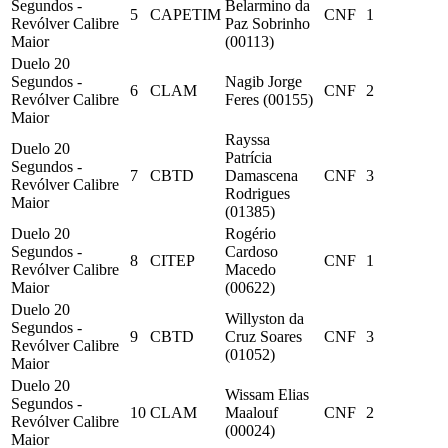
Segundos -
Belarmino da
5
CAPETIM
CNF
1
Revólver Calibre
Paz Sobrinho
Maior
(00113)
Duelo 20
Segundos -
Nagib Jorge
6
CLAM
CNF
2
Revólver Calibre
Feres (00155)
Maior
Rayssa
Duelo 20
Patrícia
Segundos -
7
CBTD
Damascena
CNF
3
Revólver Calibre
Rodrigues
Maior
(01385)
Duelo 20
Rogério
Segundos -
Cardoso
8
CITEP
CNF
1
Revólver Calibre
Macedo
Maior
(00622)
Duelo 20
Willyston da
Segundos -
9
CBTD
Cruz Soares
CNF
3
Revólver Calibre
(01052)
Maior
Duelo 20
Wissam Elias
Segundos -
10
CLAM
Maalouf
CNF
2
Revólver Calibre
(00024)
Maior