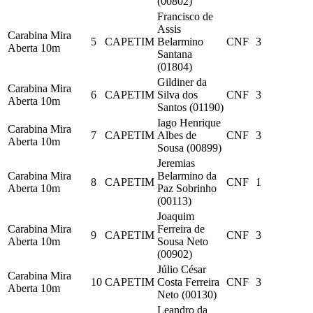
(00802)
Francisco de
Assis
Carabina Mira
5
CAPETIM
Belarmino
CNF
3
Aberta 10m
Santana
(01804)
Gildiner da
Carabina Mira
6
CAPETIM
Silva dos
CNF
3
Aberta 10m
Santos (01190)
Iago Henrique
Carabina Mira
7
CAPETIM
Albes de
CNF
3
Aberta 10m
Sousa (00899)
Jeremias
Carabina Mira
Belarmino da
8
CAPETIM
CNF
1
Aberta 10m
Paz Sobrinho
(00113)
Joaquim
Carabina Mira
Ferreira de
9
CAPETIM
CNF
3
Aberta 10m
Sousa Neto
(00902)
Júlio César
Carabina Mira
10
CAPETIM
Costa Ferreira
CNF
3
Aberta 10m
Neto (00130)
Leandro da