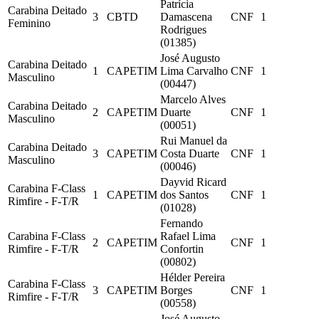
Patrícia
Carabina Deitado
3
CBTD
Damascena
CNF
1
Feminino
Rodrigues
(01385)
José Augusto
Carabina Deitado
1
CAPETIM
Lima Carvalho
CNF
1
Masculino
(00447)
Marcelo Alves
Carabina Deitado
2
CAPETIM
Duarte
CNF
1
Masculino
(00051)
Rui Manuel da
Carabina Deitado
3
CAPETIM
Costa Duarte
CNF
1
Masculino
(00046)
Dayvid Ricard
Carabina F-Class
1
CAPETIM
dos Santos
CNF
1
Rimfire - F-T/R
(01028)
Fernando
Carabina F-Class
Rafael Lima
2
CAPETIM
CNF
1
Rimfire - F-T/R
Confortin
(00802)
Hélder Pereira
Carabina F-Class
3
CAPETIM
Borges
CNF
1
Rimfire - F-T/R
(00558)
José Augusto