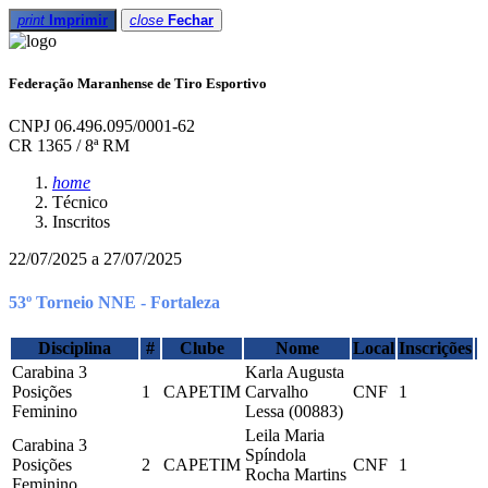
print
Imprimir
close
Fechar
Federação Maranhense de Tiro Esportivo
CNPJ 06.496.095/0001-62
CR 1365 / 8ª RM
home
Técnico
Inscritos
22/07/2025 a 27/07/2025
53º Torneio NNE - Fortaleza
Disciplina
#
Clube
Nome
Local
Inscrições
Carabina 3
Karla Augusta
Posições
1
CAPETIM
Carvalho
CNF
1
Feminino
Lessa (00883)
Leila Maria
Carabina 3
Spíndola
Posições
2
CAPETIM
CNF
1
Rocha Martins
Feminino