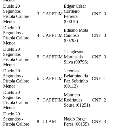
Duelo 20
Edgar César
Segundos -
Cordeiro
3
CAPETIM
CNF
3
Pistola Calibre
Ferreira
Menor
(00016)
Duelo 20
Edilano Mota
Segundos -
4
CAPETIM
Cardoso
CNF
3
Pistola Calibre
(00793)
Menor
Duelo 20
Jeangleston
Segundos -
5
CAPETIM
Martins da
CNF
3
Pistola Calibre
Silva (00796)
Menor
Duelo 20
Jeremias
Segundos -
Belarmino da
6
CAPETIM
CNF
1
Pistola Calibre
Paz Sobrinho
Menor
(00113)
Duelo 20
Mauricio
Segundos -
7
CAPETIM
Rodrigues
CNF
2
Pistola Calibre
Sousa (01251)
Menor
Duelo 20
Segundos -
Nagib Jorge
8
CLAM
CNF
3
Pistola Calibre
Feres (00155)