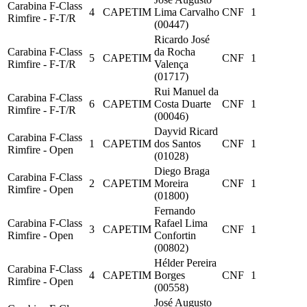
Carabina F-Class
4
CAPETIM
Lima Carvalho
CNF
1
Rimfire - F-T/R
(00447)
Ricardo José
Carabina F-Class
da Rocha
5
CAPETIM
CNF
1
Rimfire - F-T/R
Valença
(01717)
Rui Manuel da
Carabina F-Class
6
CAPETIM
Costa Duarte
CNF
1
Rimfire - F-T/R
(00046)
Dayvid Ricard
Carabina F-Class
1
CAPETIM
dos Santos
CNF
1
Rimfire - Open
(01028)
Diego Braga
Carabina F-Class
2
CAPETIM
Moreira
CNF
1
Rimfire - Open
(01800)
Fernando
Carabina F-Class
Rafael Lima
3
CAPETIM
CNF
1
Rimfire - Open
Confortin
(00802)
Hélder Pereira
Carabina F-Class
4
CAPETIM
Borges
CNF
1
Rimfire - Open
(00558)
José Augusto