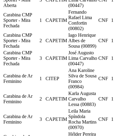
Aberta
(00447)
Fernando
Carabina CMP
Rafael Lima
Sporter - Mira
1
CAPETIM
CNF
1
Confortin
Fechada
(00802)
Carabina CMP
Iago Henrique
Sporter - Mira
2
CAPETIM
Albes de
CNF
1
Fechada
Sousa (00899)
Carabina CMP
José Augusto
Sporter - Mira
3
CAPETIM
Lima Carvalho
CNF
1
Fechada
(00447)
Ana Karoline
Carabina de Ar
Silva de Sousa
1
CITEP
CNF
1
Feminino
Franco
(00984)
Karla Augusta
Carabina de Ar
2
CAPETIM
Carvalho
CNF
1
Feminino
Lessa (00883)
Leila Maria
Carabina de Ar
Spíndola
3
CAPETIM
CNF
1
Feminino
Rocha Martins
(00970)
Hélder Pereira