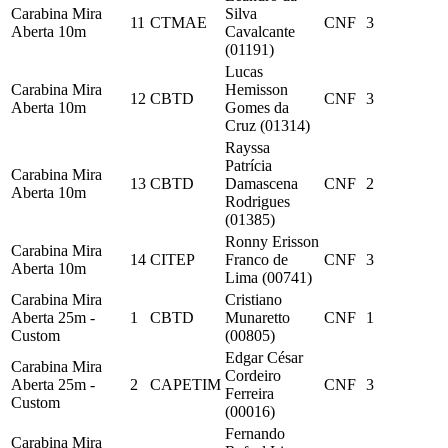
Carabina Mira
Silva
11
CTMAE
CNF
3
Aberta 10m
Cavalcante
(01191)
Lucas
Carabina Mira
Hemisson
12
CBTD
CNF
3
Aberta 10m
Gomes da
Cruz (01314)
Rayssa
Patrícia
Carabina Mira
13
CBTD
Damascena
CNF
2
Aberta 10m
Rodrigues
(01385)
Ronny Erisson
Carabina Mira
14
CITEP
Franco de
CNF
3
Aberta 10m
Lima (00741)
Carabina Mira
Cristiano
Aberta 25m -
1
CBTD
Munaretto
CNF
1
Custom
(00805)
Edgar César
Carabina Mira
Cordeiro
Aberta 25m -
2
CAPETIM
CNF
3
Ferreira
Custom
(00016)
Fernando
Carabina Mira