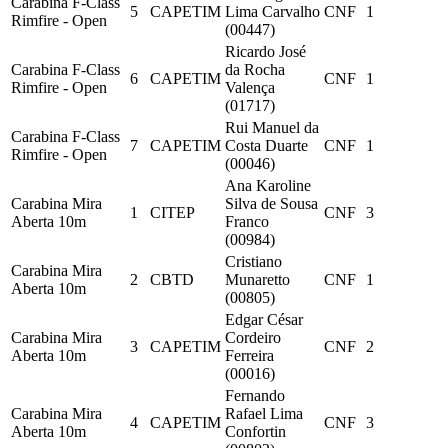
Carabina F-Class
5
CAPETIM
Lima Carvalho
CNF
1
Rimfire - Open
(00447)
Ricardo José
Carabina F-Class
da Rocha
6
CAPETIM
CNF
1
Rimfire - Open
Valença
(01717)
Rui Manuel da
Carabina F-Class
7
CAPETIM
Costa Duarte
CNF
1
Rimfire - Open
(00046)
Ana Karoline
Carabina Mira
Silva de Sousa
1
CITEP
CNF
3
Aberta 10m
Franco
(00984)
Cristiano
Carabina Mira
2
CBTD
Munaretto
CNF
1
Aberta 10m
(00805)
Edgar César
Carabina Mira
Cordeiro
3
CAPETIM
CNF
2
Aberta 10m
Ferreira
(00016)
Fernando
Carabina Mira
Rafael Lima
4
CAPETIM
CNF
3
Aberta 10m
Confortin