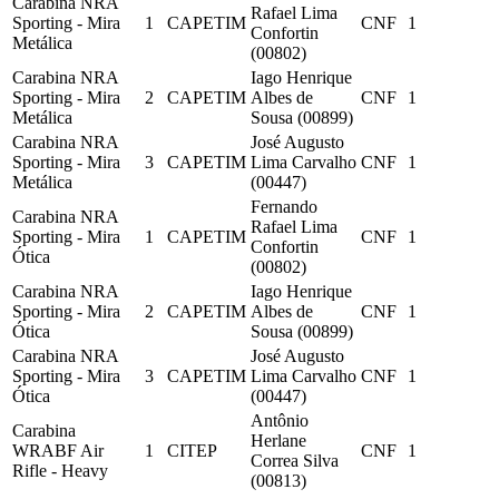
Carabina NRA
Rafael Lima
Sporting - Mira
1
CAPETIM
CNF
1
Confortin
Metálica
(00802)
Carabina NRA
Iago Henrique
Sporting - Mira
2
CAPETIM
Albes de
CNF
1
Metálica
Sousa (00899)
Carabina NRA
José Augusto
Sporting - Mira
3
CAPETIM
Lima Carvalho
CNF
1
Metálica
(00447)
Fernando
Carabina NRA
Rafael Lima
Sporting - Mira
1
CAPETIM
CNF
1
Confortin
Ótica
(00802)
Carabina NRA
Iago Henrique
Sporting - Mira
2
CAPETIM
Albes de
CNF
1
Ótica
Sousa (00899)
Carabina NRA
José Augusto
Sporting - Mira
3
CAPETIM
Lima Carvalho
CNF
1
Ótica
(00447)
Antônio
Carabina
Herlane
WRABF Air
1
CITEP
CNF
1
Correa Silva
Rifle - Heavy
(00813)