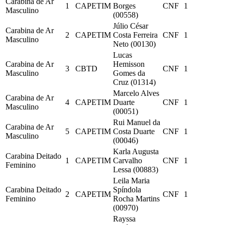
Carabina de Ar
1
CAPETIM
Borges
CNF
1
Masculino
(00558)
Júlio César
Carabina de Ar
2
CAPETIM
Costa Ferreira
CNF
1
Masculino
Neto (00130)
Lucas
Carabina de Ar
Hemisson
3
CBTD
CNF
1
Masculino
Gomes da
Cruz (01314)
Marcelo Alves
Carabina de Ar
4
CAPETIM
Duarte
CNF
1
Masculino
(00051)
Rui Manuel da
Carabina de Ar
5
CAPETIM
Costa Duarte
CNF
1
Masculino
(00046)
Karla Augusta
Carabina Deitado
1
CAPETIM
Carvalho
CNF
1
Feminino
Lessa (00883)
Leila Maria
Carabina Deitado
Spíndola
2
CAPETIM
CNF
1
Feminino
Rocha Martins
(00970)
Rayssa