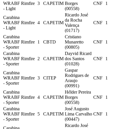
WRABF Rimfire
3
CAPETIM
Borges
CNF
1
- Light
(00558)
Ricardo José
Carabina
da Rocha
WRABF Rimfire
4
CAPETIM
CNF
1
Valença
- Light
(01717)
Carabina
Cristiano
WRABF Rimfire
1
CBTD
Munaretto
CNF
1
- Sporter
(00805)
Carabina
Dayvid Ricard
WRABF Rimfire
2
CAPETIM
dos Santos
CNF
1
- Sporter
(01028)
Gaspar
Carabina
Rodrigues de
WRABF Rimfire
3
CITEP
CNF
1
Araujo
- Sporter
(00991)
Carabina
Hélder Pereira
WRABF Rimfire
4
CAPETIM
Borges
CNF
1
- Sporter
(00558)
Carabina
José Augusto
WRABF Rimfire
5
CAPETIM
Lima Carvalho
CNF
1
- Sporter
(00447)
Ricardo José
Carabina