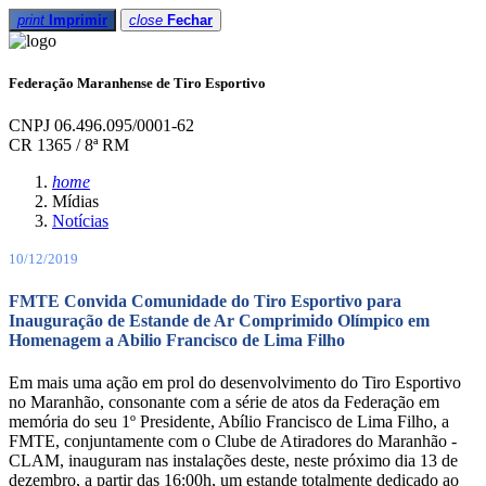
print
Imprimir
close
Fechar
Federação Maranhense de Tiro Esportivo
CNPJ 06.496.095/0001-62
CR 1365 / 8ª RM
home
Mídias
Notícias
10/12/2019
FMTE Convida Comunidade do Tiro Esportivo para
Inauguração de Estande de Ar Comprimido Olímpico em
Homenagem a Abilio Francisco de Lima Filho
Em mais uma ação em prol do desenvolvimento do Tiro Esportivo
no Maranhão, consonante com a série de atos da Federação em
memória do seu 1º Presidente, Abílio Francisco de Lima Filho, a
FMTE, conjuntamente com o Clube de Atiradores do Maranhão -
CLAM, inauguram nas instalações deste, neste próximo dia 13 de
dezembro, a partir das 16:00h, um estande totalmente dedicado ao