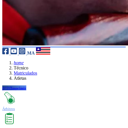
MA
home
Técnico
Matriculados
Atletas
print
Imprimir
Árbitros