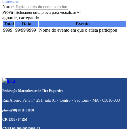
Instrutores
Nome
Prova
aguarde, carregando...
Total
Data
Evento
9999
99/99/9999
Nome do evento em que o atleta participou
Federação Maranhense de Tiro Esportivo
Rua Afonso Pena n° 291, sala 01 - Centro - São Luís - MA - 65010-030
phone
(98) 9811-81188
CR 1365 / 8ª RM
CNPJ 06.496.095/0001-62