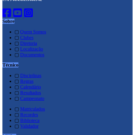
Sobre
▢
Quem Somos
▢
Clubes
▢
Diretoria
▢
Localização
▢
Documentos
Técnico
▢
Disciplinas
▢
Regras
▢
Calendário
▢
Resultados
▢
Campeonato
▢
Matriculados
▢
Recordes
▢
Biblioteca
▢
Validador