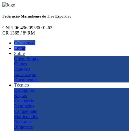
Federação Maranhense de Tiro Esportivo
CNPJ 06.496.095/0001-62
CR 1365 / 8ª RM
Cadastre-se
Entrar
Sobre
Quem Somos
Clubes
Diretoria
Localização
Documentos
Técnico
Disciplinas
Regras
Calendário
Resultados
Campeonato
Matriculados
Recordes
Biblioteca