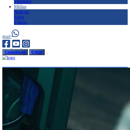
Validador
Mídias
Notícias
Fotos
Vídeos
mail
Cadastre-se
Entrar