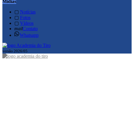
Mídias
▢
Notícias
▢
Fotos
▢
Vídeos
mail
Contato
Whatsapp
versão 2026/05