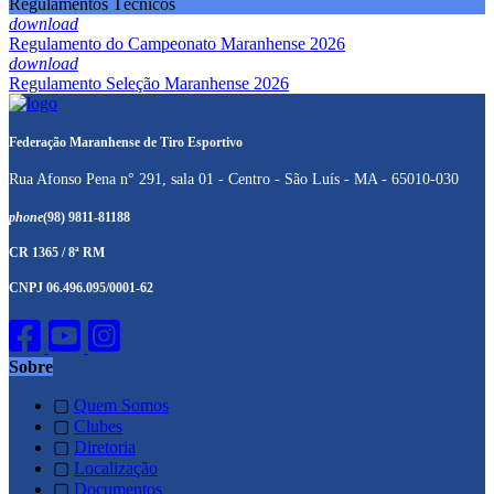
Regulamentos Técnicos
download
Regulamento do Campeonato Maranhense 2026
download
Regulamento Seleção Maranhense 2026
Federação Maranhense de Tiro Esportivo
Rua Afonso Pena n° 291, sala 01 - Centro - São Luís - MA - 65010-030
phone
(98) 9811-81188
CR 1365 / 8ª RM
CNPJ 06.496.095/0001-62
Sobre
▢
Quem Somos
▢
Clubes
▢
Diretoria
▢
Localização
▢
Documentos