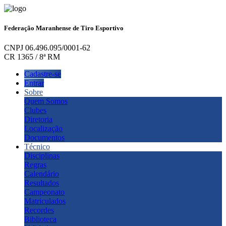
Federação Maranhense de Tiro Esportivo
CNPJ 06.496.095/0001-62
CR 1365 / 8ª RM
Cadastre-se
Entrar
Sobre
Quem Somos
Clubes
Diretoria
Localização
Documentos
Técnico
Disciplinas
Regras
Calendário
Resultados
Campeonato
Matriculados
Recordes
Biblioteca