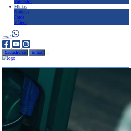
Validador
Mídias
Notícias
Fotos
Vídeos
mail
Cadastre-se
Entrar