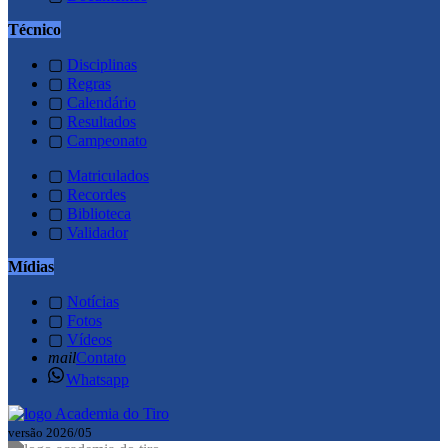
Técnico
▢
Disciplinas
▢
Regras
▢
Calendário
▢
Resultados
▢
Campeonato
▢
Matriculados
▢
Recordes
▢
Biblioteca
▢
Validador
Mídias
▢
Notícias
▢
Fotos
▢
Vídeos
mail
Contato
Whatsapp
versão 2026/05