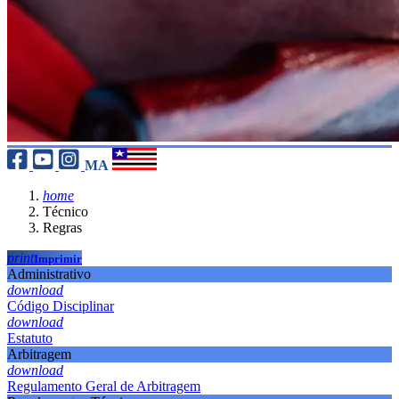
MA
home
Técnico
Regras
print
Imprimir
Administrativo
download
Código Disciplinar
download
Estatuto
Arbitragem
download
Regulamento Geral de Arbitragem