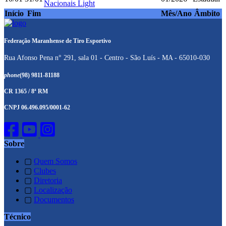
Nacionais Light
Início
Fim
Mês/Ano
Âmbito
Federação Maranhense de Tiro Esportivo
Rua Afonso Pena n° 291, sala 01 - Centro - São Luís - MA - 65010-030
phone
(98) 9811-81188
CR 1365 / 8ª RM
CNPJ 06.496.095/0001-62
Sobre
▢
Quem Somos
▢
Clubes
▢
Diretoria
▢
Localização
▢
Documentos
Técnico