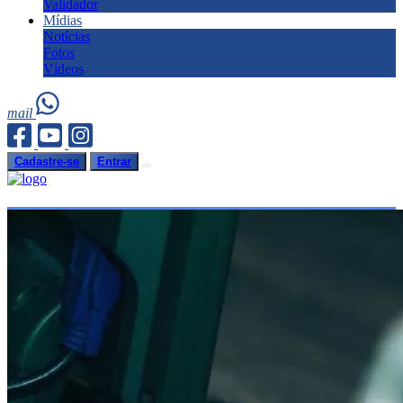
Validador
Mídias
Notícias
Fotos
Vídeos
mail
Cadastre-se
Entrar