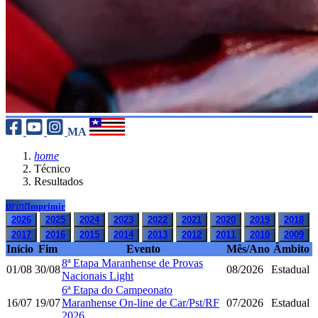
MA
home
Técnico
Resultados
print
Imprimir
2026
2025
2024
2023
2022
2021
2020
2019
2018
2017
2016
2015
2014
2013
2012
2011
2010
2009
Início
Fim
Evento
Mês/Ano
Âmbito
8ª Etapa Maranhense de Provas
01/08
30/08
08/2026
Estadual
Nacionais Light
6ª Etapa do Campeonato
16/07
19/07
Maranhense On-line de Car/Pst/RF
07/2026
Estadual
2026