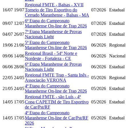
Regional FMTE - Balsas - XVII
16/07
19/07
Torneio de Tiro Esportivo do
07/2026
Estadual
Cerrado Maranhense - Balsas - MA
6ª Etapa do Campeonato
09/07
12/07
07/2026
Estadual
Maranhense On-line de Trap 2026
7ª Etapa Maranhense de Provas
04/07
26/07
07/2026
Estadual
Nacionais Light
5ª Etapa do Campeonato
19/06
21/06
06/2026
Regional
Maranhense On-line de Trap 2026
Regional Brasil - 54º Norte e
09/06
14/06
06/2026
Nacional
Nordeste - Fortaleza - CE
6ª Etapa Maranhense de Provas
06/06
28/06
06/2026
Estadual
Nacionais Light
Regional FMTE Trap - Santa Inês -
22/05
24/05
05/2026
Regional
Associação VERONA
4ª Etapa do Campeonato
21/05
24/05
05/2026
Estadual
Maranhense On-line de Trap 2026
Regional FMTE - são Luís - 4ª
14/05
17/05
Copa CAPETIM de Tiro Esportivo
05/2026
Estadual
de Car/Pst/RF
4ª Etapa do Campeonato
14/05
17/05
Maranhense On-line de Car/Pst/RF
05/2026
Estadual
2026