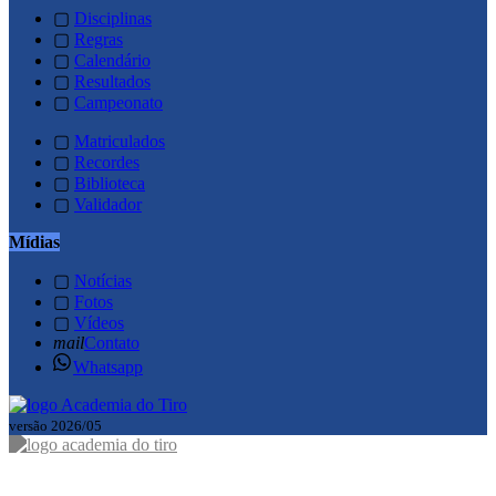
▢
Disciplinas
▢
Regras
▢
Calendário
▢
Resultados
▢
Campeonato
▢
Matriculados
▢
Recordes
▢
Biblioteca
▢
Validador
Mídias
▢
Notícias
▢
Fotos
▢
Vídeos
mail
Contato
Whatsapp
versão 2026/05