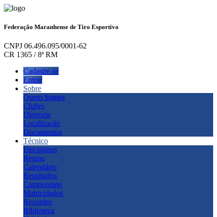
Federação Maranhense de Tiro Esportivo
CNPJ 06.496.095/0001-62
CR 1365 / 8ª RM
Cadastre-se
Entrar
Sobre
Quem Somos
Clubes
Diretoria
Localização
Documentos
Técnico
Disciplinas
Regras
Calendário
Resultados
Campeonato
Matriculados
Recordes
Biblioteca