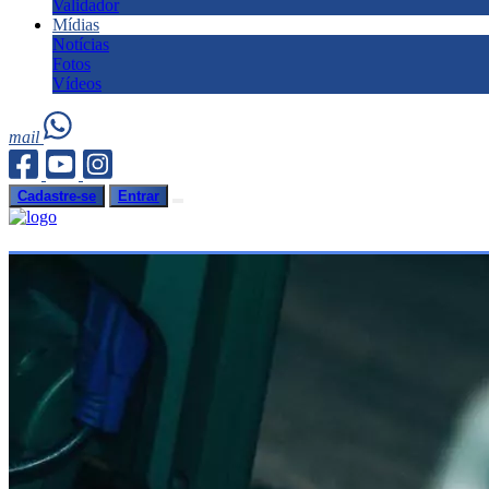
Validador
Mídias
Notícias
Fotos
Vídeos
mail
Cadastre-se
Entrar