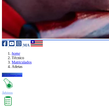
MA
home
Técnico
Matriculados
Atletas
print
Imprimir
Árbitros