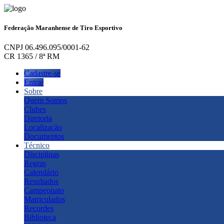
Federação Maranhense de Tiro Esportivo
CNPJ 06.496.095/0001-62
CR 1365 / 8ª RM
Cadastre-se
Entrar
Sobre
Quem Somos
Clubes
Diretoria
Localização
Documentos
Técnico
Disciplinas
Regras
Calendário
Resultados
Campeonato
Matriculados
Recordes
Biblioteca