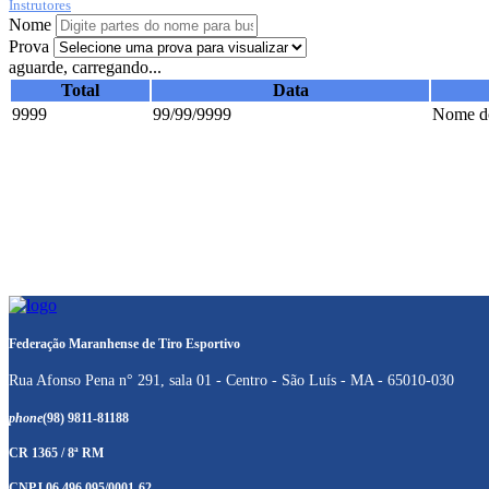
Instrutores
Nome
Prova
aguarde, carregando...
Total
Data
9999
99/99/9999
Nome do
Federação Maranhense de Tiro Esportivo
Rua Afonso Pena n° 291, sala 01 - Centro - São Luís - MA - 65010-030
phone
(98) 9811-81188
CR 1365 / 8ª RM
CNPJ 06.496.095/0001-62