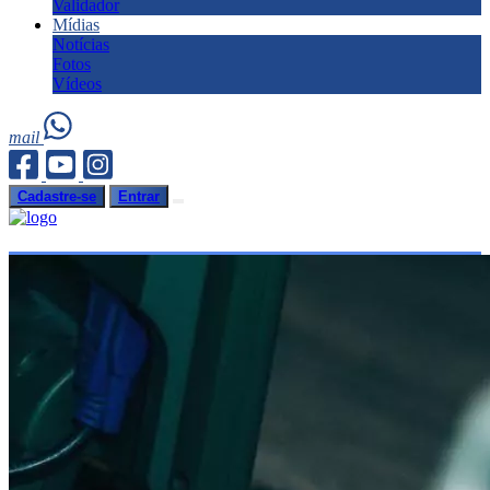
Validador
Mídias
Notícias
Fotos
Vídeos
mail
Cadastre-se
Entrar