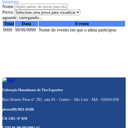
Instrutores
Nome
Prova
aguarde, carregando...
Total
Data
Evento
9999
99/99/9999
Nome do evento em que o atleta participou
Federação Maranhense de Tiro Esportivo
Rua Afonso Pena n° 291, sala 01 - Centro - São Luís - MA - 65010-030
phone
(98) 9811-81188
CR 1365 / 8ª RM
CNPJ 06.496.095/0001-62