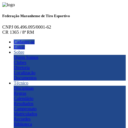
Federação Maranhense de Tiro Esportivo
CNPJ 06.496.095/0001-62
CR 1365 / 8ª RM
Cadastre-se
Entrar
Sobre
Quem Somos
Clubes
Diretoria
Localização
Documentos
Técnico
Disciplinas
Regras
Calendário
Resultados
Campeonato
Matriculados
Recordes
Biblioteca