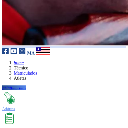
MA
home
Técnico
Matriculados
Atletas
print
Imprimir
Árbitros