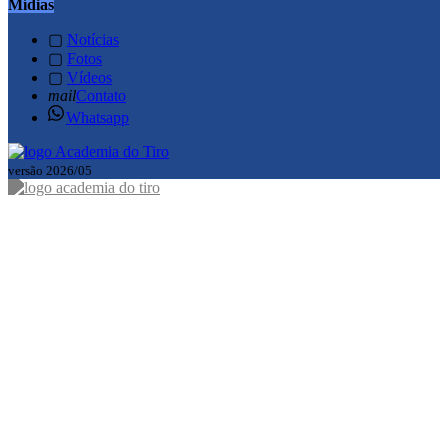
Mídias
▢
Notícias
▢
Fotos
▢
Vídeos
mail
Contato
Whatsapp
versão 2026/05