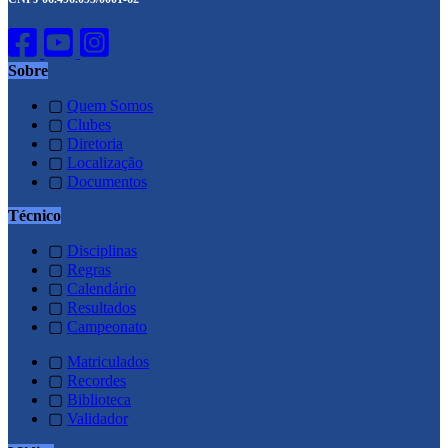
Sobre
▢
Quem Somos
▢
Clubes
▢
Diretoria
▢
Localização
▢
Documentos
Técnico
▢
Disciplinas
▢
Regras
▢
Calendário
▢
Resultados
▢
Campeonato
▢
Matriculados
▢
Recordes
▢
Biblioteca
▢
Validador