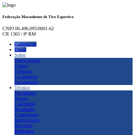
Federação Maranhense de Tiro Esportivo
CNPJ 06.496.095/0001-62
CR 1365 / 8ª RM
Cadastre-se
Entrar
Sobre
Quem Somos
Clubes
Diretoria
Localização
Documentos
Técnico
Disciplinas
Regras
Calendário
Resultados
Campeonato
Matriculados
Recordes
Biblioteca