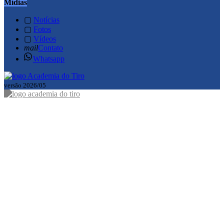
Mídias
▢
Notícias
▢
Fotos
▢
Vídeos
mail
Contato
Whatsapp
versão 2026/05