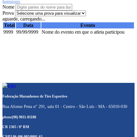
Instrutores
Nome
Prova
aguarde, carregando...
Total
Data
Evento
9999
99/99/9999
Nome do evento em que o atleta participou
Federação Maranhense de Tiro Esportivo
Rua Afonso Pena n° 291, sala 01 - Centro - São Luís - MA - 65010-030
phone
(98) 9811-81188
CR 1365 / 8ª RM
CNPJ 06.496.095/0001-62