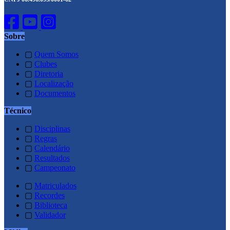
Sobre
▢
Quem Somos
▢
Clubes
▢
Diretoria
▢
Localização
▢
Documentos
Técnico
▢
Disciplinas
▢
Regras
▢
Calendário
▢
Resultados
▢
Campeonato
▢
Matriculados
▢
Recordes
▢
Biblioteca
▢
Validador