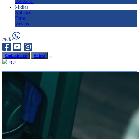
Validador
Mídias
Notícias
Fotos
Vídeos
mail
Cadastre-se
Entrar