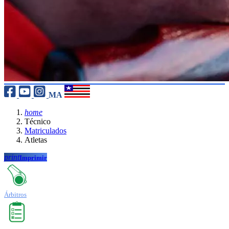
MA
home
Técnico
Matriculados
Atletas
print
Imprimir
Árbitros