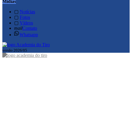
Mídias
▢
Notícias
▢
Fotos
▢
Vídeos
mail
Contato
Whatsapp
versão 2026/05