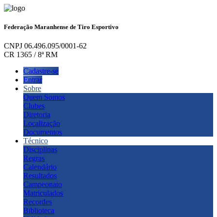
Federação Maranhense de Tiro Esportivo
CNPJ 06.496.095/0001-62
CR 1365 / 8ª RM
Cadastre-se
Entrar
Sobre
Quem Somos
Clubes
Diretoria
Localização
Documentos
Técnico
Disciplinas
Regras
Calendário
Resultados
Campeonato
Matriculados
Recordes
Biblioteca