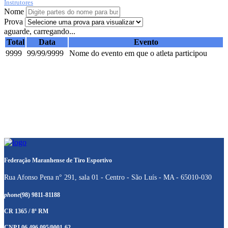
Instrutores
Nome
Prova
aguarde, carregando...
Total
Data
Evento
9999
99/99/9999
Nome do evento em que o atleta participou
Federação Maranhense de Tiro Esportivo
Rua Afonso Pena n° 291, sala 01 - Centro - São Luís - MA - 65010-030
phone
(98) 9811-81188
CR 1365 / 8ª RM
CNPJ 06.496.095/0001-62