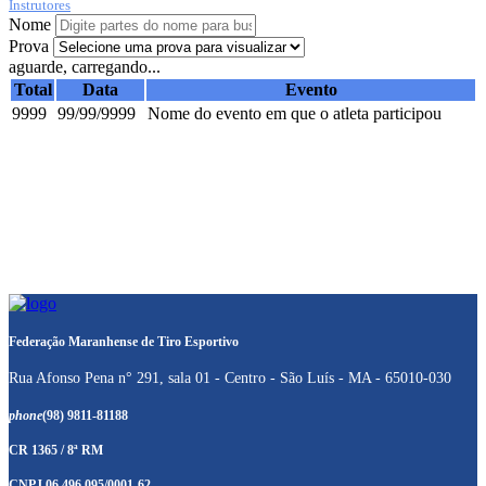
Instrutores
Nome
Prova
aguarde, carregando...
Total
Data
Evento
9999
99/99/9999
Nome do evento em que o atleta participou
Federação Maranhense de Tiro Esportivo
Rua Afonso Pena n° 291, sala 01 - Centro - São Luís - MA - 65010-030
phone
(98) 9811-81188
CR 1365 / 8ª RM
CNPJ 06.496.095/0001-62