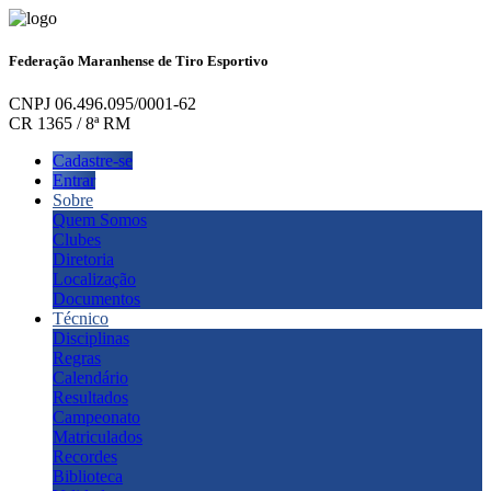
Federação Maranhense de Tiro Esportivo
CNPJ 06.496.095/0001-62
CR 1365 / 8ª RM
Cadastre-se
Entrar
Sobre
Quem Somos
Clubes
Diretoria
Localização
Documentos
Técnico
Disciplinas
Regras
Calendário
Resultados
Campeonato
Matriculados
Recordes
Biblioteca