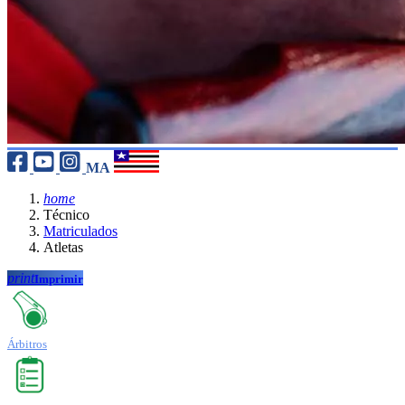
MA
home
Técnico
Matriculados
Atletas
print
Imprimir
Árbitros