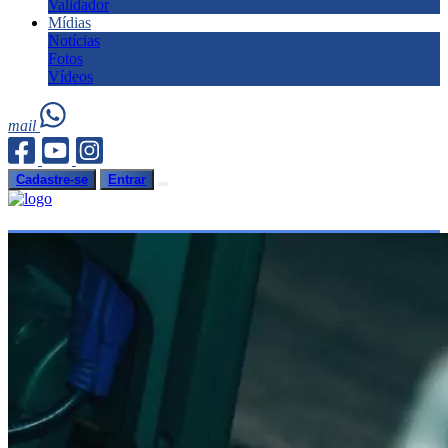
Validador
Mídias
Notícias
Fotos
Vídeos
mail
Cadastre-se
Entrar