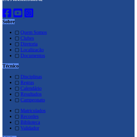
Sobre
▢
Quem Somos
▢
Clubes
▢
Diretoria
▢
Localização
▢
Documentos
Técnico
▢
Disciplinas
▢
Regras
▢
Calendário
▢
Resultados
▢
Campeonato
▢
Matriculados
▢
Recordes
▢
Biblioteca
▢
Validador