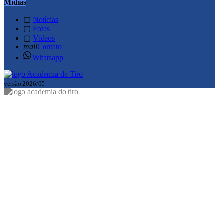
Mídias
▢
Notícias
▢
Fotos
▢
Vídeos
mail
Contato
Whatsapp
versão 2026/05