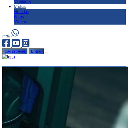
Validador
Mídias
Notícias
Fotos
Vídeos
mail
Cadastre-se
Entrar