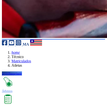
MA
home
Técnico
Matriculados
Atletas
print
Imprimir
Árbitros