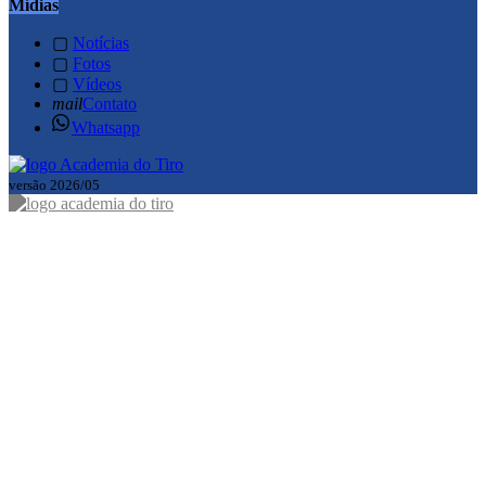
Mídias
▢
Notícias
▢
Fotos
▢
Vídeos
mail
Contato
Whatsapp
versão 2026/05