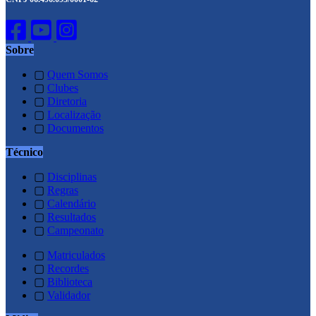
Sobre
▢
Quem Somos
▢
Clubes
▢
Diretoria
▢
Localização
▢
Documentos
Técnico
▢
Disciplinas
▢
Regras
▢
Calendário
▢
Resultados
▢
Campeonato
▢
Matriculados
▢
Recordes
▢
Biblioteca
▢
Validador