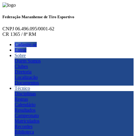
Federação Maranhense de Tiro Esportivo
CNPJ 06.496.095/0001-62
CR 1365 / 8ª RM
Cadastre-se
Entrar
Sobre
Quem Somos
Clubes
Diretoria
Localização
Documentos
Técnico
Disciplinas
Regras
Calendário
Resultados
Campeonato
Matriculados
Recordes
Biblioteca