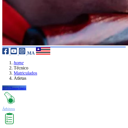
MA
home
Técnico
Matriculados
Atletas
print
Imprimir
Árbitros