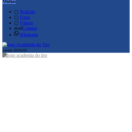
Mídias
▢
Notícias
▢
Fotos
▢
Vídeos
mail
Contato
Whatsapp
versão 2026/05