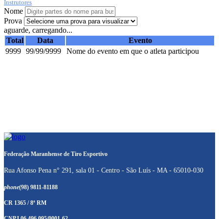
Instrutores
Nome
Prova
aguarde, carregando...
Total
Data
Evento
9999
99/99/9999
Nome do evento em que o atleta participou
Federação Maranhense de Tiro Esportivo
Rua Afonso Pena n° 291, sala 01 - Centro - São Luís - MA - 65010-030
phone
(98) 9811-81188
CR 1365 / 8ª RM
CNPJ 06.496.095/0001-62