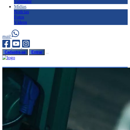
Validador
Mídias
Notícias
Fotos
Vídeos
mail
Cadastre-se
Entrar