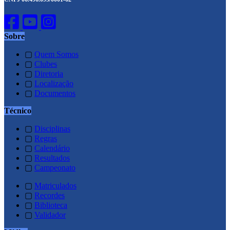
Sobre
▢
Quem Somos
▢
Clubes
▢
Diretoria
▢
Localização
▢
Documentos
Técnico
▢
Disciplinas
▢
Regras
▢
Calendário
▢
Resultados
▢
Campeonato
▢
Matriculados
▢
Recordes
▢
Biblioteca
▢
Validador