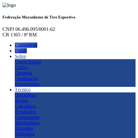
Federação Maranhense de Tiro Esportivo
CNPJ 06.496.095/0001-62
CR 1365 / 8ª RM
Cadastre-se
Entrar
Sobre
Quem Somos
Clubes
Diretoria
Localização
Documentos
Técnico
Disciplinas
Regras
Calendário
Resultados
Campeonato
Matriculados
Recordes
Biblioteca