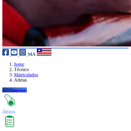
MA
home
Técnico
Matriculados
Atletas
print
Imprimir
Árbitros