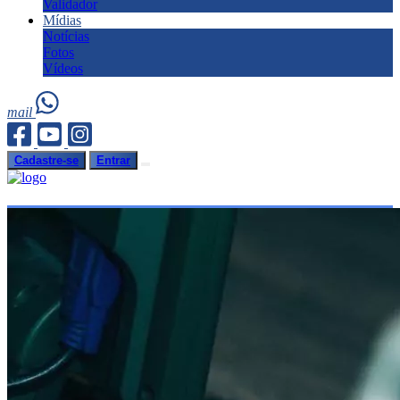
Validador
Mídias
Notícias
Fotos
Vídeos
mail
Cadastre-se
Entrar