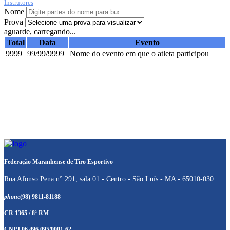
Instrutores
Nome
Prova
aguarde, carregando...
Total
Data
Evento
9999
99/99/9999
Nome do evento em que o atleta participou
Federação Maranhense de Tiro Esportivo
Rua Afonso Pena n° 291, sala 01 - Centro - São Luís - MA - 65010-030
phone
(98) 9811-81188
CR 1365 / 8ª RM
CNPJ 06.496.095/0001-62