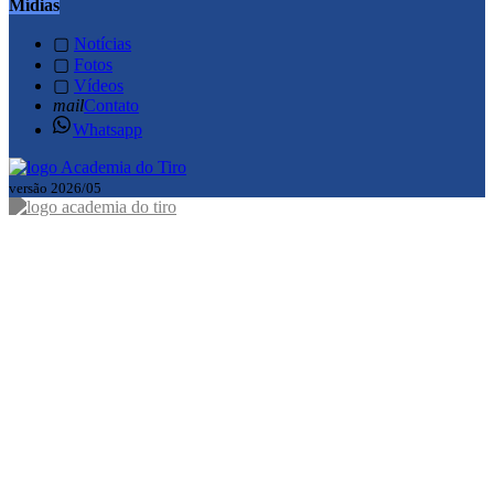
Mídias
▢
Notícias
▢
Fotos
▢
Vídeos
mail
Contato
Whatsapp
versão 2026/05