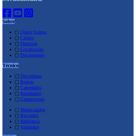
Sobre
▢
Quem Somos
▢
Clubes
▢
Diretoria
▢
Localização
▢
Documentos
Técnico
▢
Disciplinas
▢
Regras
▢
Calendário
▢
Resultados
▢
Campeonato
▢
Matriculados
▢
Recordes
▢
Biblioteca
▢
Validador