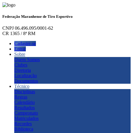
Federação Maranhense de Tiro Esportivo
CNPJ 06.496.095/0001-62
CR 1365 / 8ª RM
Cadastre-se
Entrar
Sobre
Quem Somos
Clubes
Diretoria
Localização
Documentos
Técnico
Disciplinas
Regras
Calendário
Resultados
Campeonato
Matriculados
Recordes
Biblioteca